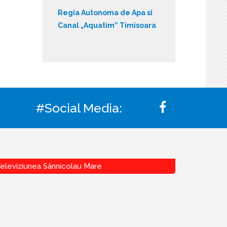
Regia Autonoma de Apa si
Canal „Aquatim” Timisoara
#Social Media:
eleviziunea Sânnicolau Mare