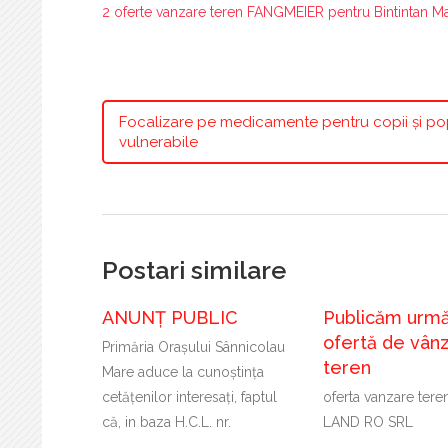
2 oferte vanzare teren FANGMEIER pentru Bintintan Ma
Focalizare pe medicamente pentru copii și pop
vulnerabile
Postari similare
ANUNȚ PUBLIC
Publicăm urm
ofertă de vân
Primăria Oraşului Sânnicolau
teren
Mare aduce la cunoştinţa
cetăţenilor interesaţi, faptul
oferta vanzare te
că, in baza H.C.L. nr.
LAND RO SRL