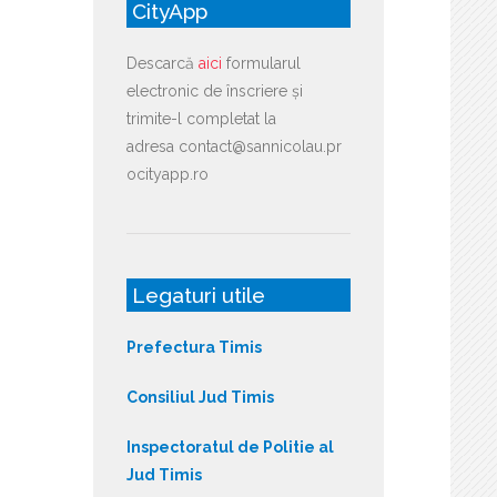
CityApp
Descarcă
aici
formularul
electronic de înscriere și
trimite-l completat la
adresa contact@sannicolau.pr
ocityapp.ro
Legaturi utile
Prefectura Timis
Consiliul Jud Timis
Inspectoratul de Politie al
Jud Timis