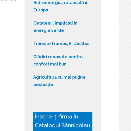
Hidroenergia, relansată în
Europa
Cetățenii, implicați în
energia verde
Trăiește frumos, fii sănătos
Clădiri renovate pentru
confort mai bun
Agricultură cu mai puține
pesticide
Înscrie-ți firma în
Catalogul Sânnicolau