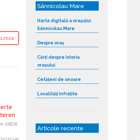
Sânnicolau Mare
Harta digitală a orașului
Sânnicolau Mare
1.2024
Despre oraș
Cărți despre istoria
orașului
Cetățeni de onoare
Localități înfrățite
ferte
 teren
ren VAIDA
Articole recente
COSTACHE