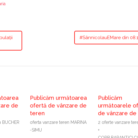
ria
ulații
#SânnicolauEMare din 08.1
ătoarea
Publicăm următoarea
Publicăm
zare de
ofertă de vânzare de
următoarele o
teren
de vânzare de
ren BUCHER
oferta vanzare teren MARINA
2 oferte vanzare te
-SIMU
+
CORB,BARANTICI,