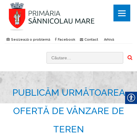
Sesizează o problemă
Facebook
Contact
Arhivă
C
a
u
t
PUBLICĂM URMĂTOAREA
ă
d
u
OFERTĂ DE VÂNZARE DE
p
ă
TEREN
: