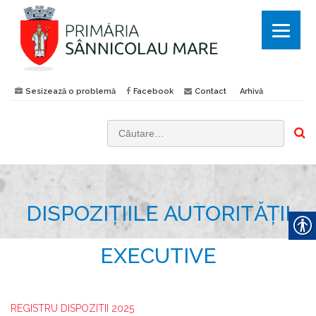
Sesizează o problemă
Facebook
Contact
Arhivă
C
a
u
t
DISPOZIŢIILE AUTORITĂŢII
ă
d
u
EXECUTIVE
p
ă
:
REGISTRU DISPOZITII 2025