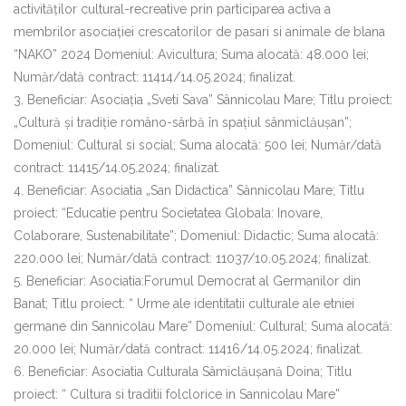
activităților cultural-recreative prin participarea activa a
membrilor asociației crescatorilor de pasari si animale de blana
“NAKO” 2024 Domeniul: Avicultura; Suma alocată: 48.000 lei;
Număr/dată contract: 11414/14.05.2024; finalizat.
3. Beneficiar: Asociația „Sveti Sava” Sânnicolau Mare; Titlu proiect:
„Cultură și tradiție româno-sârbă în spațiul sânmiclăușan”;
Domeniul: Cultural si social; Suma alocată: 500 lei; Număr/dată
contract: 11415/14.05.2024; finalizat.
4. Beneficiar: Asociatia „San Didactica” Sânnicolau Mare; Titlu
proiect: “Educatie pentru Societatea Globala: Inovare,
Colaborare, Sustenabilitate”; Domeniul: Didactic; Suma alocată:
220.000 lei; Număr/dată contract: 11037/10.05.2024; finalizat.
5. Beneficiar: Asociatia:Forumul Democrat al Germanilor din
Banat; Titlu proiect: “ Urme ale identitatii culturale ale etniei
germane din Sannicolau Mare” Domeniul: Cultural; Suma alocată:
20.000 lei; Număr/dată contract: 11416/14.05.2024; finalizat.
6. Beneficiar: Asociatia Culturala Sâmiclăușană Doina; Titlu
proiect: “ Cultura si traditii folclorice in Sannicolau Mare”