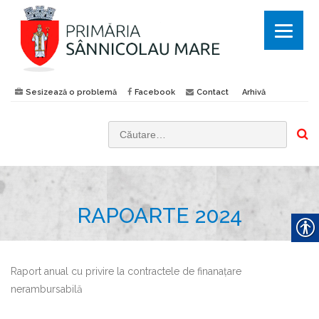
Sesizează o problemă
Facebook
Contact
Arhivă
C
a
u
t
RAPOARTE 2024
ă
d
u
p
Raport anual cu privire la contractele de finanaţare
ă
nerambursabilă
: