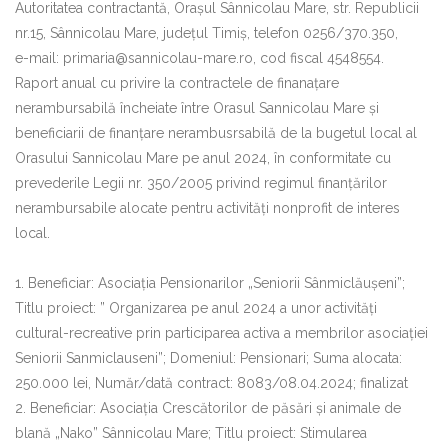
Autoritatea contractantă, Orașul Sânnicolau Mare, str. Republicii
nr.15, Sânnicolau Mare, județul Timiș, telefon 0256/370.350,
e-mail: primaria@sannicolau-mare.ro, cod fiscal 4548554.
Raport anual cu privire la contractele de finanaţare
nerambursabilă încheiate între Orasul Sannicolau Mare și
beneficiarii de finanțare nerambusrsabilă de la bugetul local al
Orasului Sannicolau Mare pe anul 2024, în conformitate cu
prevederile Legii nr. 350/2005 privind regimul finanțărilor
nerambursabile alocate pentru activități nonprofit de interes
local.
1. Beneficiar: Asociația Pensionarilor „Seniorii Sânmiclăușeni”;
Titlu proiect: ” Organizarea pe anul 2024 a unor activități
cultural-recreative prin participarea activa a membrilor asociației
Seniorii Sanmiclauseni”; Domeniul: Pensionari; Suma alocata:
250.000 lei, Număr/dată contract: 8083/08.04.2024; finalizat
2. Beneficiar: Asociația Crescătorilor de păsări și animale de
blană „Nako” Sânnicolau Mare; Titlu proiect: Stimularea