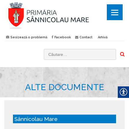
Sesizează o problemă
Facebook
Contact
Arhivă
C
a
u
t
ALTE DOCUMENTE
ă
d
u
p
ă
Sânnicolau Mare
: