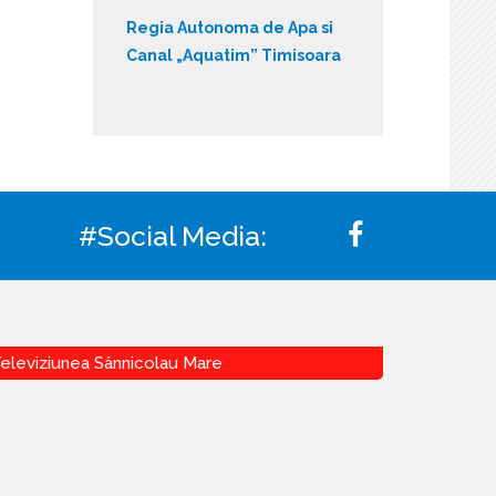
Regia Autonoma de Apa si
Canal „Aquatim” Timisoara
#Social Media:
eleviziunea Sânnicolau Mare