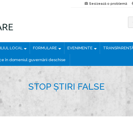
Sesizează o problemă
C
a
u
LIUL LOCAL
FORMULARE
EVENIMENTE
TRANSPARENȚ
t
ă
ice în domeniul guvernării deschise
d
u
p
STOP ȘTIRI FALSE
ă
: