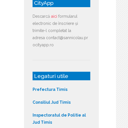
CityApp
Descarcă
aici
formularul
electronic de înscriere și
trimite-l completat la
adresa contact@sannicolau.pr
ocityapp.ro
Legaturi utile
Prefectura Timis
Consiliul Jud Timis
Inspectoratul de Politie al
Jud Timis