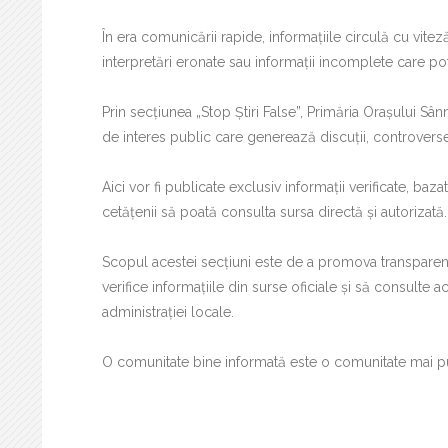
În era comunicării rapide, informațiile circulă cu vitez
interpretări eronate sau informații incomplete care po
Prin secțiunea „Stop Știri False”, Primăria Orașului Sân
de interes public care generează discuții, controverse 
Aici vor fi publicate exclusiv informații verificate, baza
cetățenii să poată consulta sursa directă și autorizată.
Scopul acestei secțiuni este de a promova transparența
verifice informațiile din surse oficiale și să consulte ac
administrației locale.
O comunitate bine informată este o comunitate mai pu