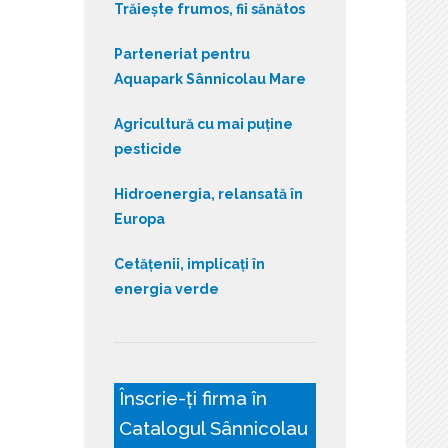
Trăiește frumos, fii sănătos
Parteneriat pentru
Aquapark Sânnicolau Mare
Agricultură cu mai puține
pesticide
Hidroenergia, relansată în
Europa
Cetățenii, implicați în
energia verde
Înscrie-ți firma în
Catalogul Sânnicolau