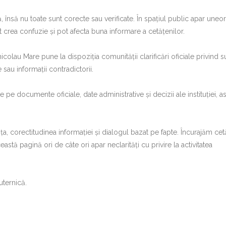
ă, însă nu toate sunt corecte sau verificate. În spațiul public apar uneor
t crea confuzie și pot afecta buna informare a cetățenilor.
nicolau Mare pune la dispoziția comunității clarificări oficiale privind 
sau informații contradictorii.
te pe documente oficiale, date administrative și decizii ale instituției, as
, corectitudinea informației și dialogul bazat pe fapte. Încurajăm cet
eastă pagină ori de câte ori apar neclarități cu privire la activitatea
ternică.