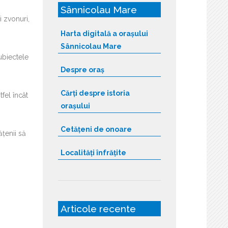
Sânnicolau Mare
i zvonuri,
Harta digitală a orașului
Sânnicolau Mare
subiectele
Despre oraș
Cărți despre istoria
tfel încât
orașului
Cetățeni de onoare
ățenii să
Localități înfrățite
Articole recente