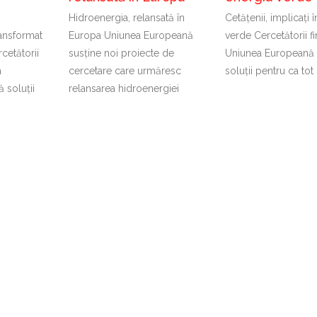
Hidroenergia, relansată în
Cetățenii, implicați 
ransformat
Europa Uniunea Europeană
verde Cercetătorii fi
cetătorii
susține noi proiecte de
Uniunea Europeană 
a
cercetare care urmăresc
soluții pentru ca tot
 soluții
relansarea hidroenergiei