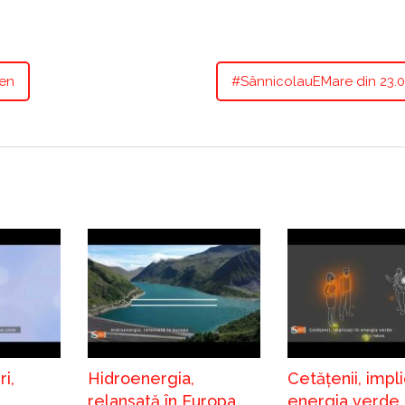
ren
#SânnicolauEMare din 23.0
i,
Hidroenergia,
Cetățenii, impli
relansată în Europa
energia verde