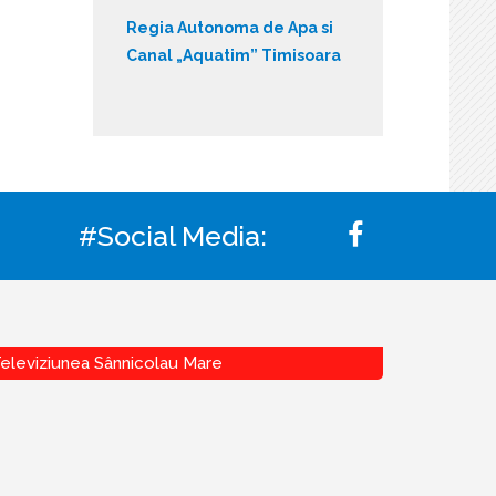
Regia Autonoma de Apa si
Canal „Aquatim” Timisoara
#Social Media:
eleviziunea Sânnicolau Mare