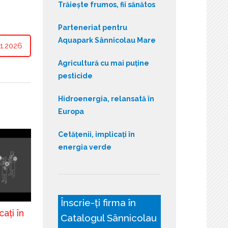
Trăiește frumos, fii sănătos
Parteneriat pentru
Aquapark Sânnicolau Mare
1.2026
Agricultură cu mai puține
pesticide
Hidroenergia, relansată în
Europa
Cetățenii, implicați în
energia verde
Înscrie-ți firma în
cați în
Catalogul Sânnicolau