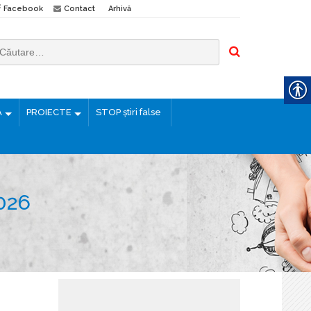
Facebook
Contact
Arhivă
Ă
PROIECTE
STOP știri false
026