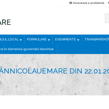
Sesizează o problemă
C
a
u
LIUL LOCAL
FORMULARE
EVENIMENTE
TRANSPARENȚ
t
ă
ice în domeniul guvernării deschise
d
u
p
ÂNNICOLAUEMARE DIN 22.01.2
ă
: