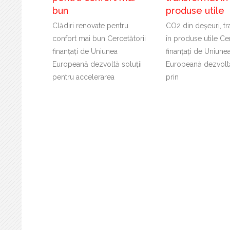
bun
produse utile
Clădiri renovate pentru
CO2 din deșeuri, t
confort mai bun Cercetătorii
în produse utile Cer
finanțați de Uniunea
finanțați de Uniune
Europeană dezvoltă soluții
Europeană dezvoltă
pentru accelerarea
prin