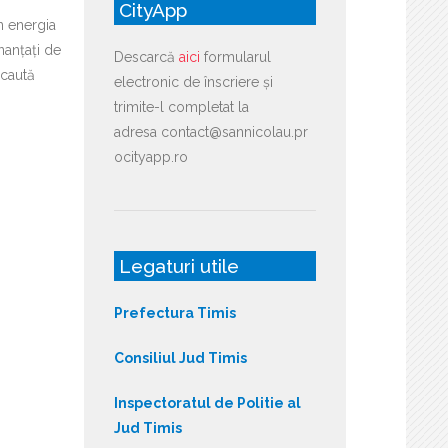
CityApp
în energia
nanțați de
Descarcă
aici
formularul
caută
electronic de înscriere și
trimite-l completat la
adresa contact@sannicolau.pr
ocityapp.ro
Legaturi utile
Prefectura Timis
Consiliul Jud Timis
Inspectoratul de Politie al
Jud Timis