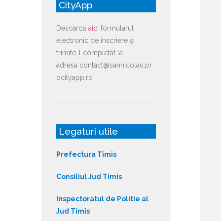
CityApp
Descarcă
aici
formularul
electronic de înscriere și
trimite-l completat la
adresa contact@sannicolau.pr
ocityapp.ro
Legaturi utile
Prefectura Timis
Consiliul Jud Timis
Inspectoratul de Politie al
Jud Timis