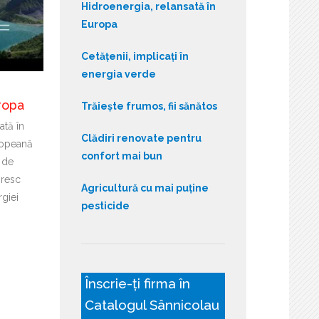
Hidroenergia, relansată în
Europa
Cetățenii, implicați în
energia verde
ropa
Trăiește frumos, fii sănătos
ată în
Clădiri renovate pentru
ropeană
confort mai bun
 de
ăresc
Agricultură cu mai puține
giei
pesticide
Înscrie-ți firma în
Catalogul Sânnicolau