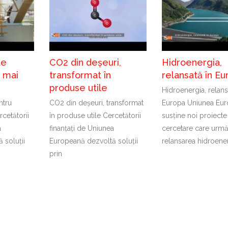
te
CO2 din deșeuri,
Hidroenergia,
t mai
transformat în
relansată în Eu
produse utile
Hidroenergia, relans
ntru
CO2 din deșeuri, transformat
Europa Uniunea Eu
cetătorii
în produse utile Cercetătorii
susține noi proiecte
a
finanțați de Uniunea
cercetare care urm
 soluții
Europeană dezvoltă soluții
relansarea hidroener
prin