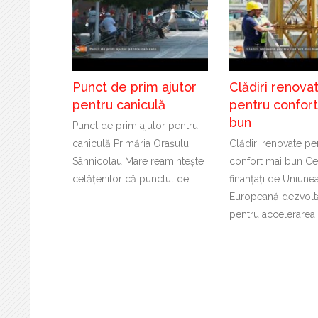
Punct de prim ajutor
Clădiri renova
pentru caniculă
pentru confor
bun
Punct de prim ajutor pentru
caniculă Primăria Orașului
Clădiri renovate pe
Sânnicolau Mare reamintește
confort mai bun Cer
cetățenilor că punctul de
finanțați de Uniune
Europeană dezvoltă
pentru accelerarea