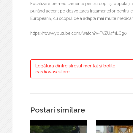
Focalizare pe medicamente pentru copii și populații vu
punând accent pe dezvoltarea tratamentelor pentru copi
Europeană, cu scopul de a adapta mai multe medicamen
https://www.youtube.com/watch?v=TvZU4fhLCg0
Legătura dintre stresul mental și bolile
cardiovasculare
Postari similare