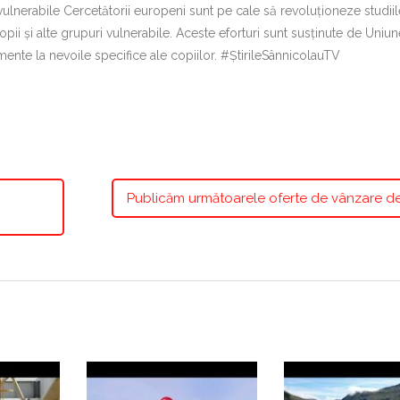
lnerabile Cercetătorii europeni sunt pe cale să revoluționeze studiile
i și alte grupuri vulnerabile. Aceste eforturi sunt susținute de Uniu
te la nevoile specifice ale copiilor. #ȘtirileSânnicolauTV
Publicăm următoarele oferte de vânzare de