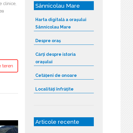
 clinice,
Sânnicolau Mare
nea
Harta digitală a orașului
Sânnicolau Mare
Despre oraș
Cărți despre istoria
orașului
 teren
Cetățeni de onoare
Localități înfrățite
Articole recente