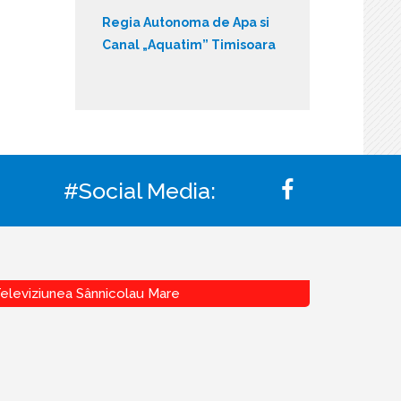
Regia Autonoma de Apa si
Canal „Aquatim” Timisoara
#Social Media:
eleviziunea Sânnicolau Mare