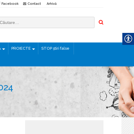
Facebook
Contact
Arhivă
Ă
PROIECTE
STOP știri false
024