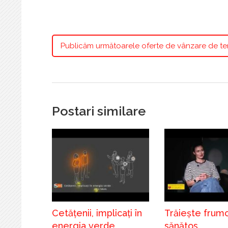
Publicăm următoarele oferte de vânzare de te
Postari similare
Cetățenii, implicați în
Trăiește frumos
energia verde
sănătos