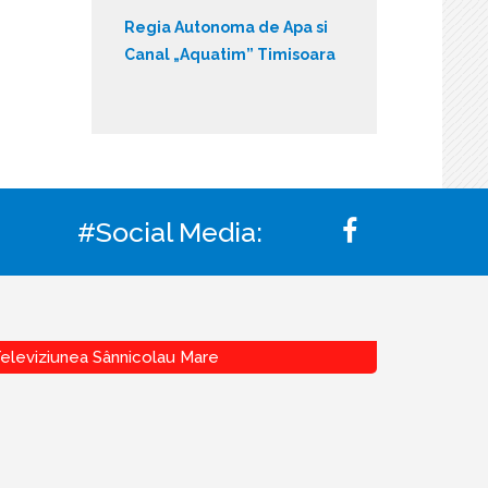
Regia Autonoma de Apa si
Canal „Aquatim” Timisoara
#Social Media:
eleviziunea Sânnicolau Mare