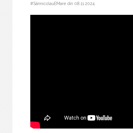
#SânnicolauEMare din 08.11.2024