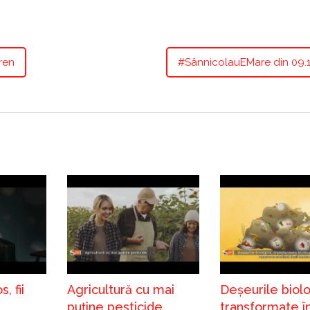
ren
#SânnicolauEMare din 09.1
, fii
Agricultură cu mai
Deșeurile biolo
puține pesticide
transformate î