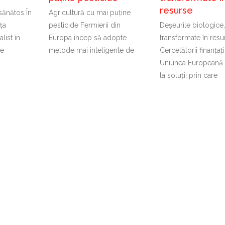
resurse
 sănătos În
Agricultură cu mai puține
ița
pesticide Fermierii din
Deșeurile biologice,
list în
Europa încep să adopte
transformate în resu
re
metode mai inteligente de
Cercetătorii finanțaț
Uniunea Europeană 
la soluții prin care