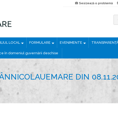
Sesizează o problemă
C
a
u
LIUL LOCAL
FORMULARE
EVENIMENTE
TRANSPARENȚ
t
ă
ice în domeniul guvernării deschise
d
u
p
ÂNNICOLAUEMARE DIN 08.11.2
ă
: