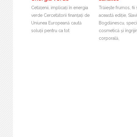
Cetățenii, implicați în energia
Trăiește frumos, fii
verde Cercetătorii finanțați de
această ediție, Slav
Uniunea Europeană caută
Bogdănescu, specia
soluții pentru ca tot
cosmetică și îngriji
corporală,