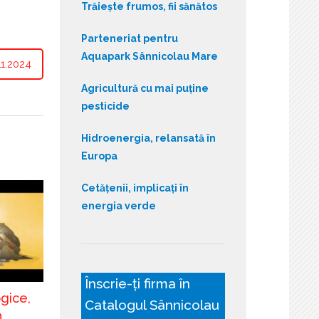
Trăiește frumos, fii sănătos
Parteneriat pentru
Aquapark Sânnicolau Mare
1.2024
Agricultură cu mai puține
pesticide
Hidroenergia, relansată în
Europa
Cetățenii, implicați în
energia verde
Înscrie-ți firma în
gice,
Catalogul Sânnicolau
n