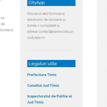
CityApp
Descarcă
aici
formularul
rse
electronic de înscriere și
i de
trimite-l completat la
lucrează
adresa contact@sannicolau.pr
ocityapp.ro
Legaturi utile
Prefectura Timis
Consiliul Jud Timis
Inspectoratul de Politie al
Jud Timis