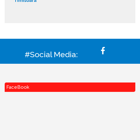
Timisoara
#Social Media:
FaceBook