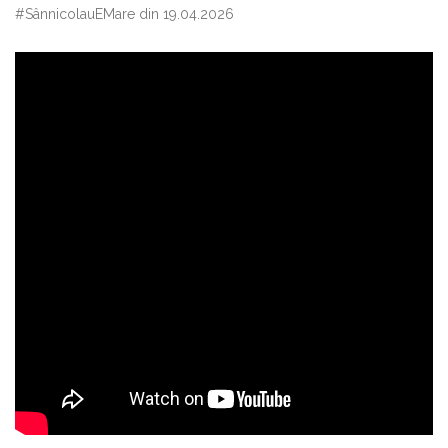
#SânnicolauEMare din 19.04.2026