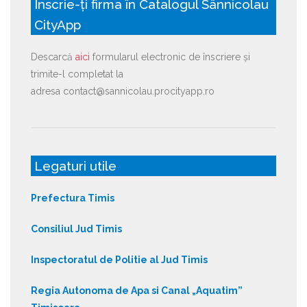
Înscrie-ți firma în Catalogul Sânnicolau
CityApp
Descarcă
aici
formularul electronic de înscriere și
trimite-l completat la
adresa contact@sannicolau.procityapp.ro
Legaturi utile
Prefectura Timis
Consiliul Jud Timis
Inspectoratul de Politie al Jud Timis
Regia Autonoma de Apa si Canal „Aquatim”