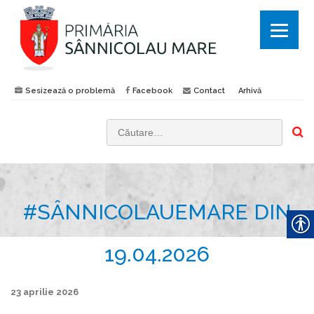
Sesizează o problemă
Facebook
Contact
Arhivă
C
a
u
t
#SÂNNICOLAUEMARE DIN
ă
d
u
19.04.2026
p
ă
23 aprilie 2026
: