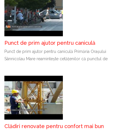
Punct de prim ajutor pentru caniculă
Punct de prim ajutor pentru caniculă Primăria Orașului
Sânnicolau Mare reamintește cetățenilor că punctul de
Clădiri renovate pentru confort mai bun