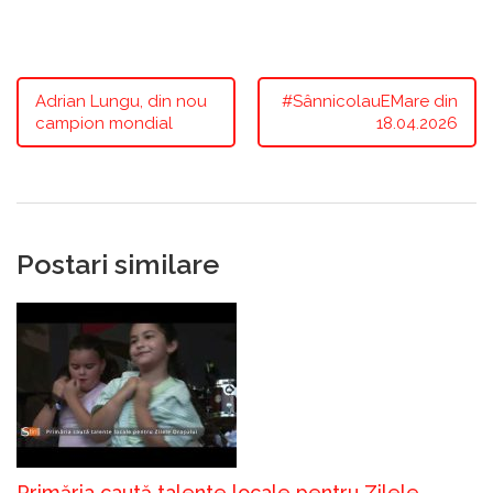
Adrian Lungu, din nou
#SânnicolauEMare din
campion mondial
18.04.2026
Postari similare
Primăria caută talente locale pentru Zilele