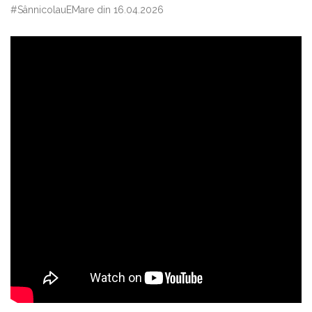
#SânnicolauEMare din 16.04.2026