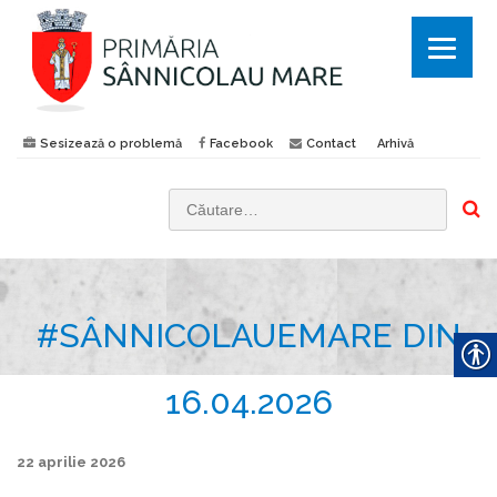
Sesizează o problemă
Facebook
Contact
Arhivă
C
a
u
t
#SÂNNICOLAUEMARE DIN
ă
d
u
16.04.2026
p
ă
22 aprilie 2026
: