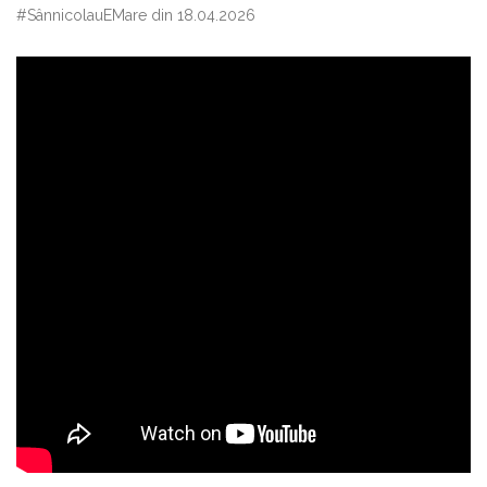
#SânnicolauEMare din 18.04.2026