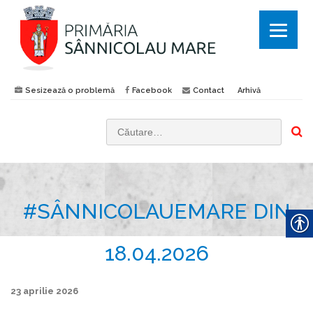
Sesizează o problemă
Facebook
Contact
Arhivă
C
a
u
t
#SÂNNICOLAUEMARE DIN
ă
d
u
18.04.2026
p
ă
23 aprilie 2026
: