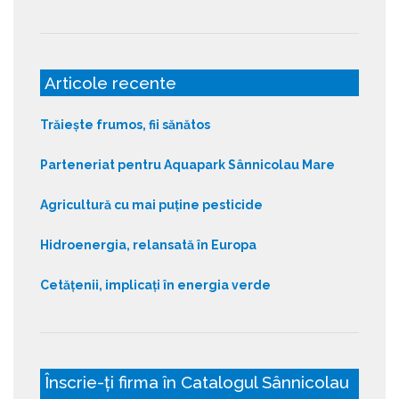
Articole recente
Trăiește frumos, fii sănătos
Parteneriat pentru Aquapark Sânnicolau Mare
Agricultură cu mai puține pesticide
Hidroenergia, relansată în Europa
Cetățenii, implicați în energia verde
Înscrie-ți firma în Catalogul Sânnicolau