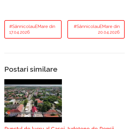
#SânnicolauEMare din
#SânnicolauEMare din
17.04.2026
20.04.2026
Postari similare
Punctul de lucru al Casei Județene de Pensii,