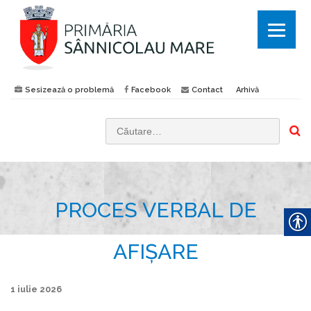
Sesizează o problemă
Facebook
Contact
Arhivă
C
a
u
t
PROCES VERBAL DE
ă
d
u
AFIȘARE
p
ă
1 iulie 2026
: