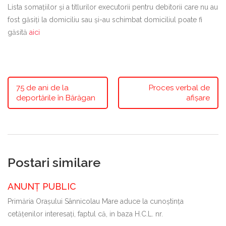
Lista somațiilor și a titlurilor executorii pentru debitorii care nu au
fost găsiți la domiciliu sau și-au schimbat domiciliul poate fi
găsită
aici
75 de ani de la
Proces verbal de
deportările în Bărăgan
afișare
Postari similare
ANUNȚ PUBLIC
Primăria Oraşului Sânnicolau Mare aduce la cunoştinţa
cetăţenilor interesaţi, faptul că, in baza H.C.L. nr.