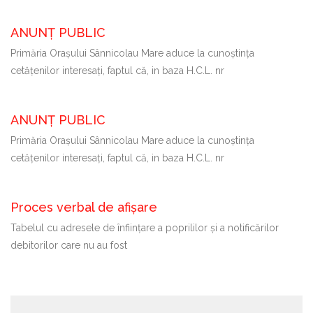
ANUNȚ PUBLIC
Primăria Oraşului Sânnicolau Mare aduce la cunoştinţa
cetăţenilor interesaţi, faptul că, in baza H.C.L. nr
ANUNȚ PUBLIC
Primăria Oraşului Sânnicolau Mare aduce la cunoştinţa
cetăţenilor interesaţi, faptul că, in baza H.C.L. nr
Proces verbal de afișare
Tabelul cu adresele de înființare a poprililor și a notificărilor
debitorilor care nu au fost