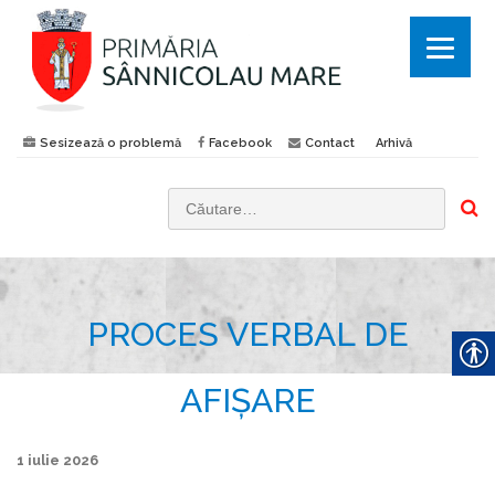
Sesizează o problemă
Facebook
Contact
Arhivă
C
a
u
t
PROCES VERBAL DE
ă
d
u
AFIȘARE
p
ă
1 iulie 2026
: