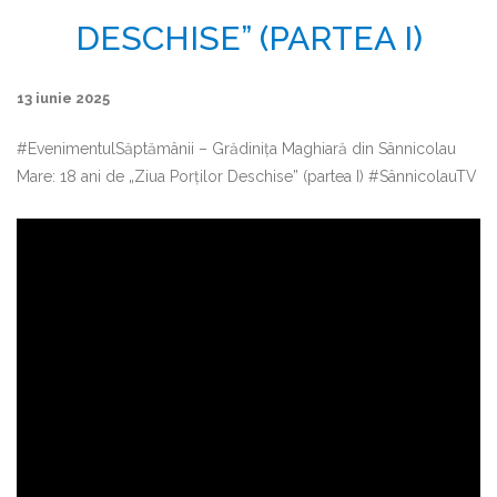
DESCHISE” (PARTEA I)
13 iunie 2025
#EvenimentulSăptămânii – Grădinița Maghiară din Sânnicolau
Mare: 18 ani de „Ziua Porților Deschise” (partea I) #SânnicolauTV