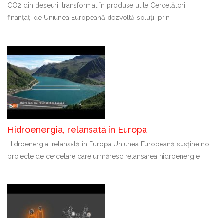
CO2 din deșeuri, transformat în produse utile Cercetătorii
finanțați de Uniunea Europeană dezvoltă soluții prin
Hidroenergia, relansată în Europa
Hidroenergia, relansată în Europa Uniunea Europeană susține noi
proiecte de cercetare care urmăresc relansarea hidroenergiei