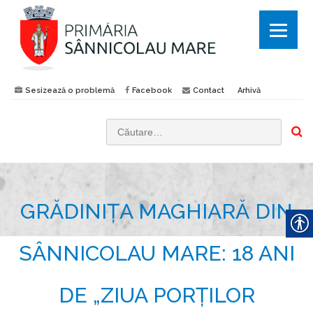
Sesizează o problemă
Facebook
Contact
Arhivă
C
a
u
t
GRĂDINIȚA MAGHIARĂ DIN
ă
d
u
SÂNNICOLAU MARE: 18 ANI
p
ă
DE „ZIUA PORȚILOR
: