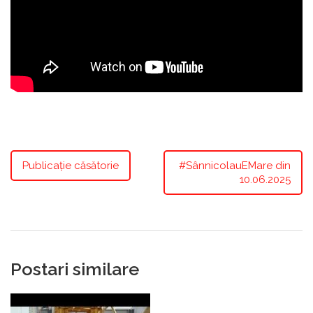
Publicație căsătorie
#SânnicolauEMare din
10.06.2025
Postari similare