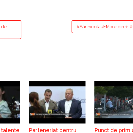
i de
#SânnicolauEMare din 11.0
 talente
Parteneriat pentru
Punct de prim 