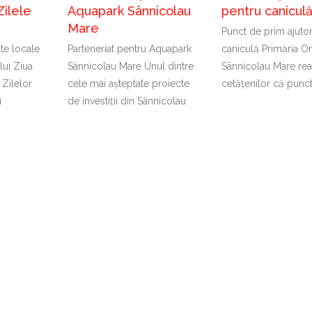
Zilele
Aquapark Sânnicolau
pentru canicul
Mare
Punct de prim ajuto
nte locale
Parteneriat pentru Aquapark
caniculă Primăria Or
lui Ziua
Sânnicolau Mare Unul dintre
Sânnicolau Mare rea
 Zilelor
cele mai așteptate proiecte
cetățenilor că punc
u
de investiții din Sânnicolau