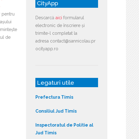
CityApp
ă
r pentru
Descarcă
aici
formularul
așului
electronic de înscriere și
mintește
trimite-l completat la
tul de
adresa contact@sannicolau.pr
ocityapp.ro
Legaturi utile
Prefectura Timis
Consiliul Jud Timis
Inspectoratul de Politie al
Jud Timis