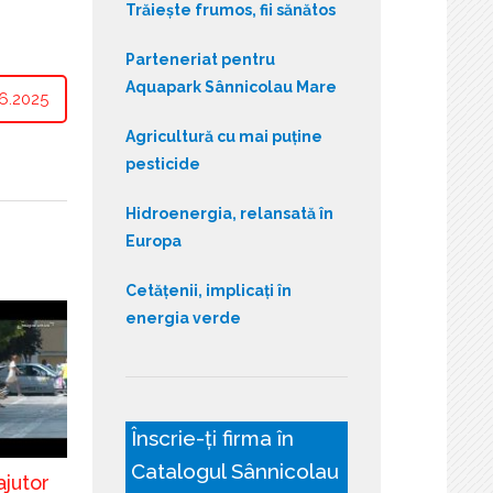
Trăiește frumos, fii sănătos
Parteneriat pentru
Aquapark Sânnicolau Mare
6.2025
Agricultură cu mai puține
pesticide
Hidroenergia, relansată în
Europa
Cetățenii, implicați în
energia verde
Înscrie-ți firma în
Catalogul Sânnicolau
ajutor