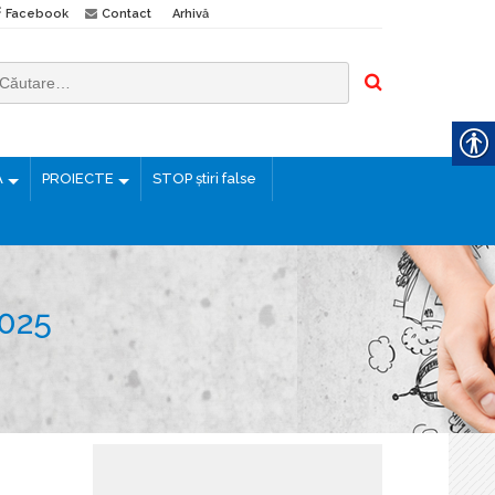
Facebook
Contact
Arhivă
Ă
PROIECTE
STOP știri false
025