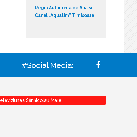
Regia Autonoma de Apa si
Canal „Aquatim” Timisoara
#Social Media:
eleviziunea Sânnicolau Mare