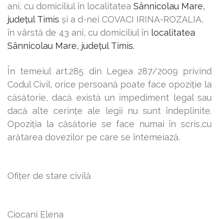
ani, cu domiciliul în localitatea
Sânnicolau Mare,
județul
Timis
şi a d-nei COVACI IRINA-ROZALIA,
î
n vârstă de 43 ani, cu domiciliul în
localitatea
Sânnicolau Mare, județul
Timis.
În temeiul art.285 din Legea 287/2009 privind
Codul Civil, orice persoană poate face opoziţie la
căsătorie, dacă există un impediment legal sau
dacă alte cerinţe ale legii nu sunt îndeplinite.
Opoziţia la căsătorie se face numai în scris,cu
arătarea dovezilor pe care se întemeiază.
Ofiţer de stare civilă
Ciocani Elena