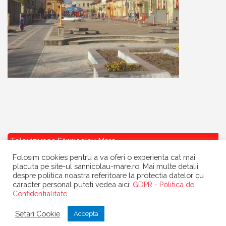
Televiziunea Sânnicolau Mare
Folosim cookies pentru a va oferi o experienta cat mai
placuta pe site-ul sannicolau-mare.ro. Mai multe detalii
despre politica noastra referitoare la protectia datelor cu
caracter personal puteti vedea aici:
GDPR - Politica de
Confidentialitate
Copyright
Primaria Sannicolau Mare
| portal realizat de
Dow Media
|
Setari Cookie
Accepta
gazduit de
BanatHost.ro