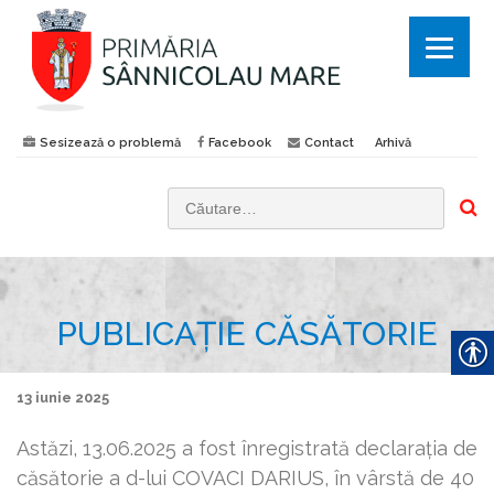
Sesizează o problemă
Facebook
Contact
Arhivă
C
a
u
t
PUBLICAȚIE CĂSĂTORIE
ă
d
u
13 iunie 2025
p
ă
Astăzi, 13.06.2025 a fost înregistrată declaraţia de
:
căsătorie a d-lui COVACI DARIUS,
în vârstă de 40