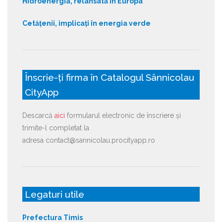
Hidroenergia, relansată în Europa
Cetățenii, implicați în energia verde
Înscrie-ți firma în Catalogul Sânnicolau
CityApp
Descarcă
aici
formularul electronic de înscriere și
trimite-l completat la
adresa contact@sannicolau.procityapp.ro
Legaturi utile
Prefectura Timis