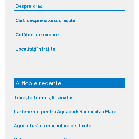
:
Despre oraș
Cărți despre istoria orașului
Cetățeni de onoare
Localități înfrățite
Articole recente
Trăiește frumos, fii sănătos
Parteneriat pentru Aquapark Sânnicolau Mare
Agricultură cu mai puține pesticide