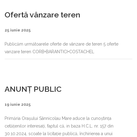
Ofertă vânzare teren
25 iunie 2025
Publicăm următoarele oferte de vânzare de teren 5 oferte
vanzare teren CORB+BARANTICI+COSTACHEL
ANUNȚ PUBLIC
19 iunie 2025
Primăria Oraşului Sânnicolau Mare aduce la cunoştinţa
cetăţenilor interesaţi, faptul că, in baza H.C.L. nr. 157 din
30.10.2024, scoate la licitaţie publică, închirierea a unui