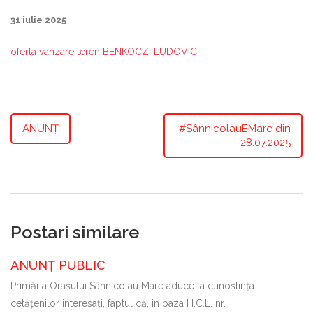
31 iulie 2025
oferta vanzare teren BENKOCZI LUDOVIC
ANUNȚ
#SânnicolauEMare din
28.07.2025
Postari similare
ANUNȚ PUBLIC
Primăria Oraşului Sânnicolau Mare aduce la cunoştinţa
cetăţenilor interesaţi, faptul că, in baza H.C.L. nr.