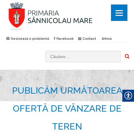
Sesizează o problemă
Facebook
Contact
Arhivă
C
a
u
t
PUBLICĂM URMĂTOAREA
ă
d
u
OFERTĂ DE VÂNZARE DE
p
ă
TEREN
: