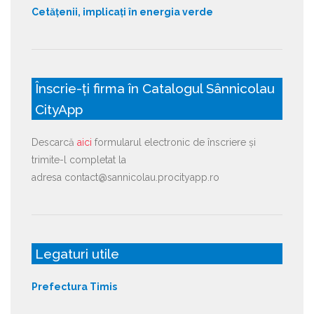
Cetățenii, implicați în energia verde
Înscrie-ți firma în Catalogul Sânnicolau
CityApp
Descarcă
aici
formularul electronic de înscriere și
trimite-l completat la
adresa contact@sannicolau.procityapp.ro
Legaturi utile
Prefectura Timis