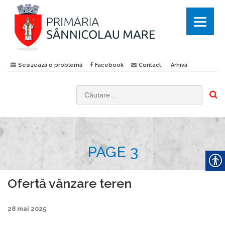
Sesizează o problemă
Facebook
Contact
Arhivă
C
a
u
t
PAGE 3
ă
d
u
Ofertă vânzare teren
p
ă
28 mai 2025
: