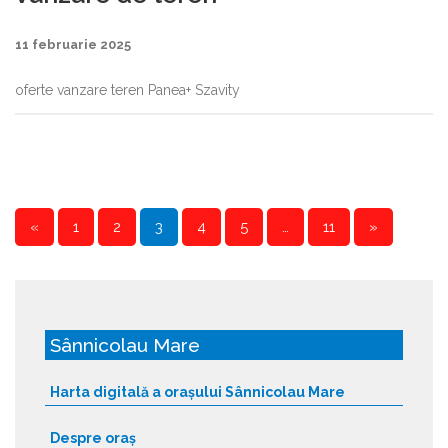
11 februarie 2025
oferte vanzare teren Panea+ Szavity
«
1
2
3
4
5
…
11
»
P
a
g
Sânnicolau Mare
e
s
Harta digitală a orașului Sânnicolau Mare
:
Despre oraș