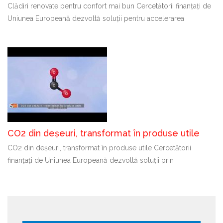
Clădiri renovate pentru confort mai bun Cercetătorii finanțați de
Uniunea Europeană dezvoltă soluții pentru accelerarea
CO2 din deșeuri, transformat în produse utile
CO2 din deșeuri, transformat în produse utile Cercetătorii
finanțați de Uniunea Europeană dezvoltă soluții prin