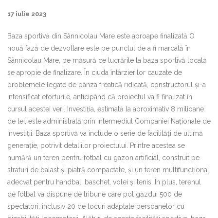
17 iulie 2023
Baza sportivă din Sânnicolau Mare este aproape finalizată O
nouă fază de dezvoltare este pe punctul de a fi marcată în
Sânnicolau Mare, pe măsură ce lucrările la baza sportivă locală
se apropie de finalizare. În ciuda întârzierilor cauzate de
problemele legate de pânza freatică ridicată, constructorul și-a
intensificat eforturile, anticipând că proiectul va fi finalizat în
cursul acestei veri. Investiția, estimată la aproximativ 8 milioane
de lei, este administrată prin intermediul Companiei Naționale de
Investiții. Baza sportivă va include o serie de facilități de ultimă
generație, potrivit detaliilor proiectului. Printre acestea se
numără un teren pentru fotbal cu gazon artificial, construit pe
straturi de balast și piatră compactate, și un teren multifuncțional,
adecvat pentru handbal, baschet, volei și tenis. În plus, terenul
de fotbal va dispune de tribune care pot găzdui 500 de
spectatori, inclusiv 20 de locuri adaptate persoanelor cu