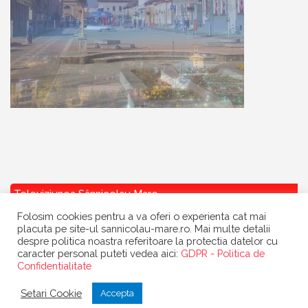
Televiziunea Sânnicolau Mare
Folosim cookies pentru a va oferi o experienta cat mai
placuta pe site-ul sannicolau-mare.ro. Mai multe detalii
despre politica noastra referitoare la protectia datelor cu
caracter personal puteti vedea aici:
GDPR - Politica de
Confidentialitate
Copyright
Primaria Sannicolau Mare
| portal realizat de
Dow Media
|
Setari Cookie
Accepta
gazduit de
BanatHost.ro