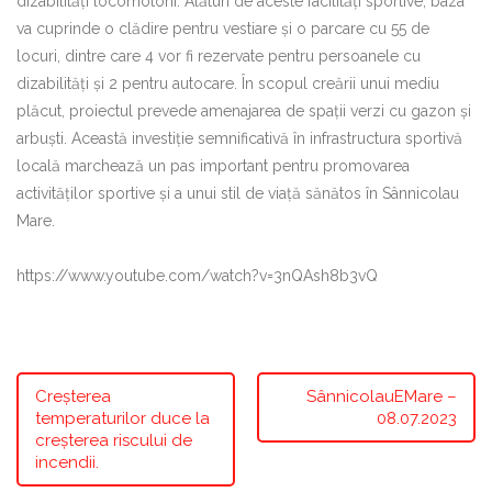
dizabilități locomotorii. Alături de aceste facilități sportive, baza
va cuprinde o clădire pentru vestiare și o parcare cu 55 de
locuri, dintre care 4 vor fi rezervate pentru persoanele cu
dizabilități și 2 pentru autocare. În scopul creării unui mediu
plăcut, proiectul prevede amenajarea de spații verzi cu gazon și
arbuști. Această investiție semnificativă în infrastructura sportivă
locală marchează un pas important pentru promovarea
activităților sportive și a unui stil de viață sănătos în Sânnicolau
Mare.
https://www.youtube.com/watch?v=3nQAsh8b3vQ
Creșterea
SânnicolauEMare –
temperaturilor duce la
08.07.2023
creșterea riscului de
incendii.