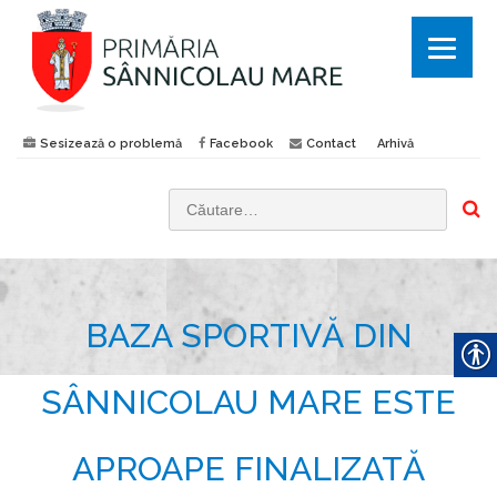
Sesizează o problemă
Facebook
Contact
Arhivă
C
a
u
t
BAZA SPORTIVĂ DIN
ă
d
u
SÂNNICOLAU MARE ESTE
p
ă
APROAPE FINALIZATĂ
: