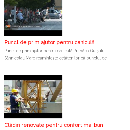
Punct de prim ajutor pentru caniculă
Punct de prim ajutor pentru caniculă Primăria Orașului
Sânnicolau Mare reamintește cetățenilor că punctul de
Clădiri renovate pentru confort mai bun