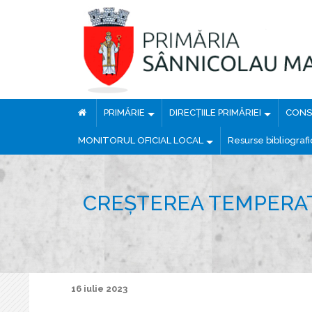
PRIMĂRIE
DIRECȚIILE PRIMĂRIEI
CONSI
MONITORUL OFICIAL LOCAL
Resurse bibliograf
CREȘTEREA TEMPERATU
16 iulie 2023