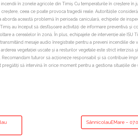
 incendii în zonele agricole din Timiș Cu temperaturile în creștere în j
uă creștere, ceea ce poate provoca tragedii reale. Autoritățile consideră
ru a aborda această problemă în perioada caniculară, echipele de inspec
 Timiș au început să desfășoare activități de informare preventivă și co
ltare a cerealelor în zonă. În plus, echipajele de intervenție ale ISU T
e, transmitând mesaje audio înregistrate pentru a preveni incendiile de 
arderea vegetației uscate și a resturilor vegetale este strict interzisă ș
. Recomandăm tuturor să acționeze responsabil și să contribuie împr
nt pregătiți să intervină în orice moment pentru a gestiona situațiile de
olau
SânnicolauEMare – 07.0