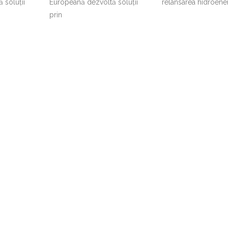
 soluții
Europeană dezvoltă soluții
relansarea hidroener
prin