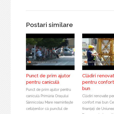
Postari similare
Punct de prim ajutor
Clădiri renova
pentru caniculă
pentru confor
bun
Punct de prim ajutor pentru
caniculă Primăria Orașului
Clădiri renovate pe
Sânnicolau Mare reamintește
confort mai bun Cer
cetățenilor că punctul de
finanțați de Uniune