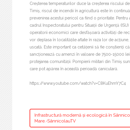
Creșterea temperaturilor duce la creșterea riscului de
Timiș, riscul de incendii în agricultură este în contin
prevenirea acestui pericol ca fiind o prioritate. Pent
cadrul Inspectoratului pentru Situații de Urgență (ISU)
operatorii economici care desfășoară activități de reco
vor deplasa în localitățile aflate în raza lor de acțiun
uscată. Este important ca cetățenii să fie conștienți că 
sancționează cu amenzi în valoare de 7500-15000 lei
protejarea comunității. Pompierii militari din Timiș su
care pot apărea în această perioadă caniculară.
https://www.youtube.com/watch?v=C8KuEhmY7C4
Infrastructură modernă și ecologică în Sânnic
Mare.-SânnicolauTV