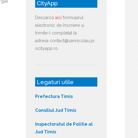
giei
CityApp
Descarcă
aici
formularul
electronic de înscriere și
trimite-l completat la
adresa contact@sannicolau.pr
ocityapp.ro
Legaturi utile
Prefectura Timis
Consiliul Jud Timis
Inspectoratul de Politie al
Jud Timis