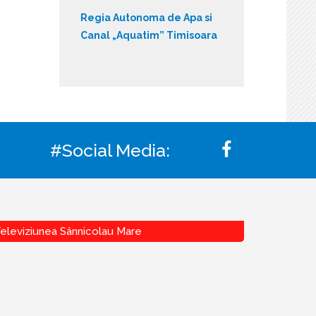
Regia Autonoma de Apa si
Canal „Aquatim” Timisoara
#Social Media:
eleviziunea Sânnicolau Mare