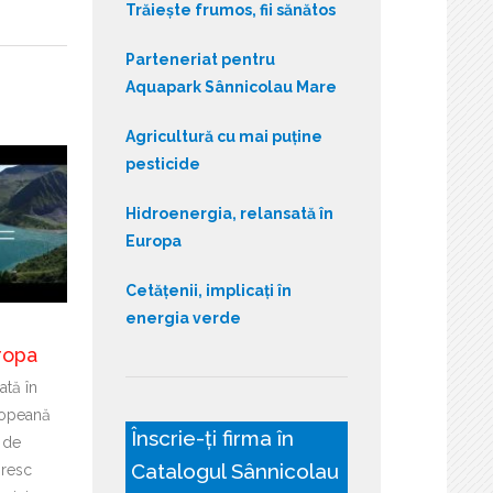
Trăiește frumos, fii sănătos
Parteneriat pentru
Aquapark Sânnicolau Mare
Agricultură cu mai puține
pesticide
Hidroenergia, relansată în
Europa
Cetățenii, implicați în
energia verde
ropa
ată în
ropeană
Înscrie-ți firma în
 de
Catalogul Sânnicolau
ăresc