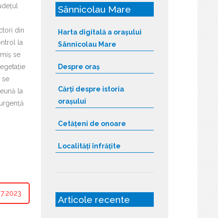
udețul
Sânnicolau Mare
tori din
Harta digitală a orașului
ntrol la
Sânnicolau Mare
imiș se
vegetație
Despre oraș
i se
Cărți despre istoria
eună la
orașului
 urgență
Cetățeni de onoare
Localități înfrățite
7.2023
Articole recente