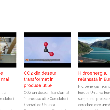
te
CO2 din deșeuri,
Hidroenergia,
t mai
transformat în
relansată în Eu
produse utile
Hidroenergia, relans
ntru
CO2 din deșeuri, transformat
Europa Uniunea Eu
cetătorii
în produse utile Cercetătorii
susține noi proiecte
a
finanțați de Uniunea
cercetare care urm