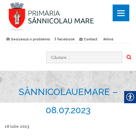
Sesizează o problemă
Facebook
Contact
Arhivă
C
a
u
t
SÂNNICOLAUEMARE –
ă
d
u
08.07.2023
p
ă
18 iulie 2023
: