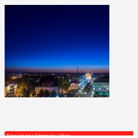
Televiziunea Sânnicolau Mare