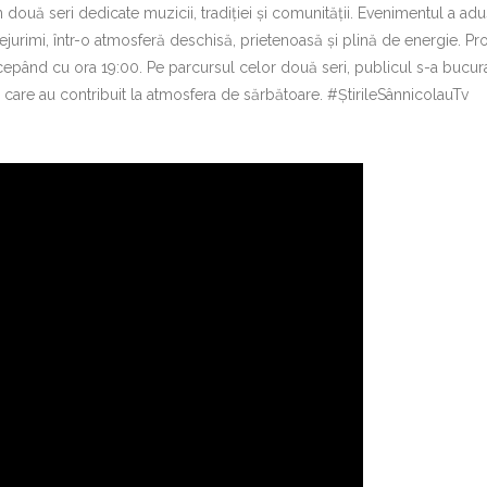
 două seri dedicate muzicii, tradiției și comunității. Evenimentul a adu
mprejurimi, într-o atmosferă deschisă, prietenoasă și plină de energie. P
ncepând cu ora 19:00. Pe parcursul celor două seri, publicul s-a bucur
, care au contribuit la atmosfera de sărbătoare. #ȘtirileSânnicolauTv