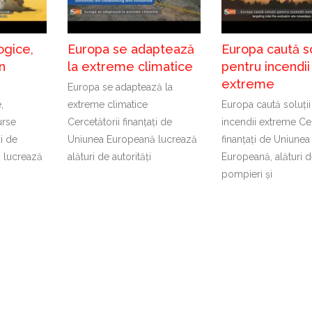
ogice,
Europa se adaptează
Europa caută so
n
la extreme climatice
pentru incendii
extreme
Europa se adaptează la
,
extreme climatice
Europa caută soluții
urse
Cercetătorii finanțați de
incendii extreme Cer
ți de
Uniunea Europeană lucrează
finanțați de Uniunea
 lucrează
alături de autorități
Europeană, alături 
pompieri și