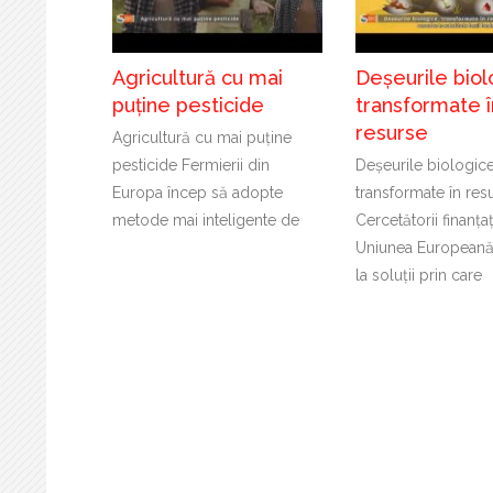
Agricultură cu mai
Deșeurile biol
puține pesticide
transformate î
resurse
Agricultură cu mai puține
pesticide Fermierii din
Deșeurile biologice
Europa încep să adopte
transformate în res
metode mai inteligente de
Cercetătorii finanța
Uniunea Europeană
la soluții prin care