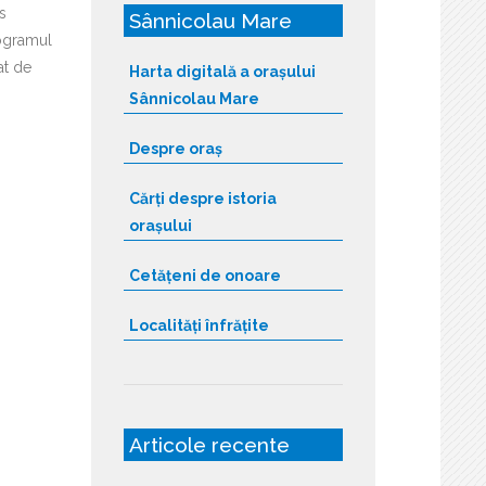
s
Sânnicolau Mare
rogramul
at de
Harta digitală a orașului
Sânnicolau Mare
Despre oraș
Cărți despre istoria
orașului
Cetățeni de onoare
Localități înfrățite
Articole recente