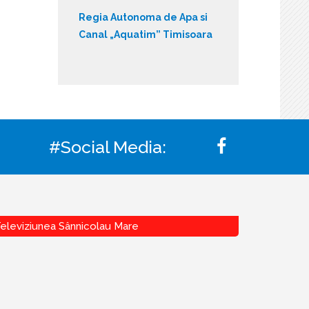
Regia Autonoma de Apa si
Canal „Aquatim” Timisoara
#Social Media:
eleviziunea Sânnicolau Mare