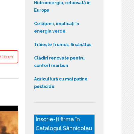
Hidroenergia, relansată în
Europa
Cetățenii, implicați în
energia verde
Trăiește frumos, fii sănătos
 teren
Clădiri renovate pentru
confort mai bun
Agricultură cu mai puține
pesticide
Înscrie-ți firma în
Catalogul Sânnicolau