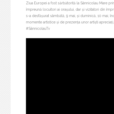
Ziua Europei a fost sărbătorită la Sânnicolau Mare prin
împreună locuitori ai orașului, dar și vizitatori din î
s-a desfășurat sâmbătă, 9 mai, și duminică, 10 mai, î
momente artistice și de prezența unor artiști apreciați
#SânnicolauTv