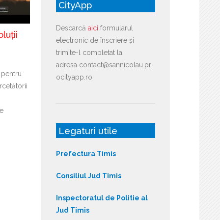
CityApp
Descarcă
aici
formularul
luții
electronic de înscriere și
trimite-l completat la
adresa contact@sannicolau.pr
 pentru
ocityapp.ro
cetătorii
de
Legaturi utile
Prefectura Timis
Consiliul Jud Timis
Inspectoratul de Politie al
Jud Timis