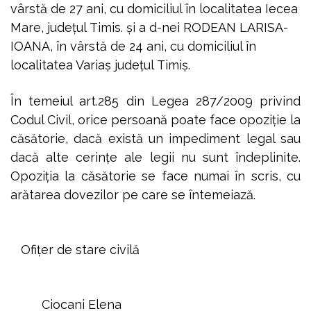
vârstă de 27 ani, cu domiciliul în localitatea Iecea
Mare, județul
Timis
.
şi a d-nei RODEAN LARISA-
IOANA,
î
n vârstă de 24 ani, cu domiciliul în
localitatea Variaș județul
Timiș.
În temeiul art.285 din Legea 287/2009 privind
Codul Civil, orice persoană poate face opoziţie la
căsătorie, dacă există un impediment legal sau
dacă alte cerinţe ale legii nu sunt îndeplinite.
Opoziţia la căsătorie se face numai în scris, cu
arătarea dovezilor pe care se întemeiază.
Ofiţer de stare civilă
Ciocani Elena