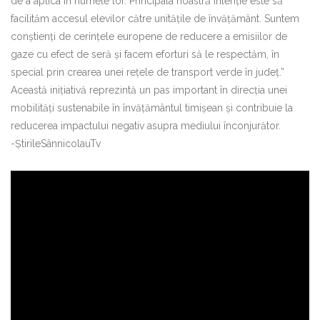
de a aplica în numele lor. Principala noastră intenție este să
facilităm accesul elevilor către unitățile de învățământ. Suntem
conștienți de cerințele europene de reducere a emisiilor de
gaze cu efect de seră și facem eforturi să le respectăm, în
special prin crearea unei rețele de transport verde în județ.”
Această inițiativă reprezintă un pas important în direcția unei
mobilități sustenabile în învățământul timișean și contribuie la
reducerea impactului negativ asupra mediului înconjurător.
-ȘtirileSânnicolauTv