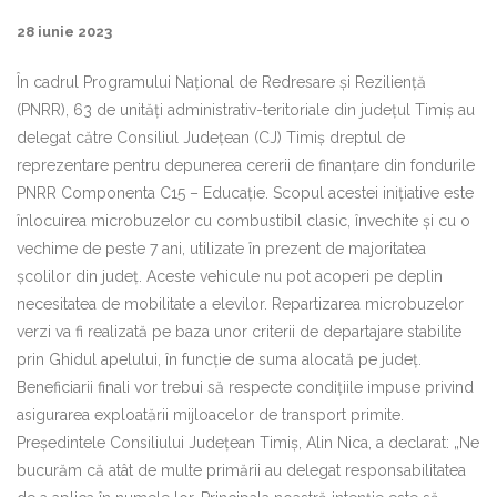
28 iunie 2023
În cadrul Programului Național de Redresare și Reziliență
(PNRR), 63 de unități administrativ-teritoriale din județul Timiș au
delegat către Consiliul Județean (CJ) Timiș dreptul de
reprezentare pentru depunerea cererii de finanțare din fondurile
PNRR Componenta C15 – Educație. Scopul acestei inițiative este
înlocuirea microbuzelor cu combustibil clasic, învechite și cu o
vechime de peste 7 ani, utilizate în prezent de majoritatea
școlilor din județ. Aceste vehicule nu pot acoperi pe deplin
necesitatea de mobilitate a elevilor. Repartizarea microbuzelor
verzi va fi realizată pe baza unor criterii de departajare stabilite
prin Ghidul apelului, în funcție de suma alocată pe județ.
Beneficiarii finali vor trebui să respecte condițiile impuse privind
asigurarea exploatării mijloacelor de transport primite.
Președintele Consiliului Județean Timiș, Alin Nica, a declarat: „Ne
bucurăm că atât de multe primării au delegat responsabilitatea