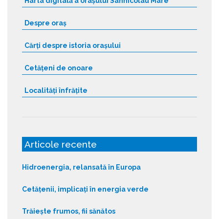
Harta digitală a orașului Sânnicolau Mare
Despre oraș
Cărți despre istoria orașului
Cetățeni de onoare
Localități înfrățite
Articole recente
Hidroenergia, relansată în Europa
Cetățenii, implicați în energia verde
Trăiește frumos, fii sănătos