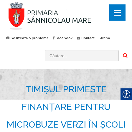
Sesizează o problemă
Facebook
Contact
Arhivă
C
a
u
t
TIMIȘUL PRIMEȘTE
ă
d
u
FINANȚARE PENTRU
p
ă
MICROBUZE VERZI ÎN ȘCOLI
: