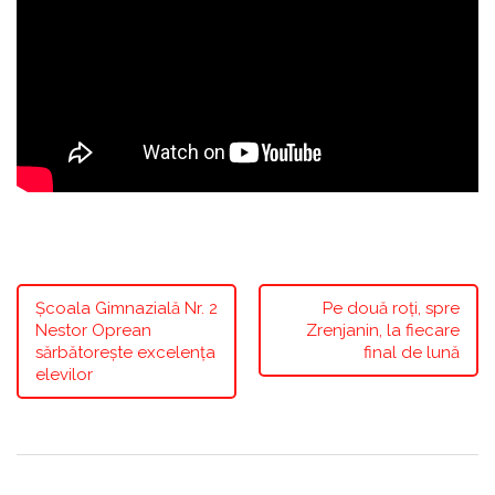
Școala Gimnazială Nr. 2
Pe două roți, spre
Nestor Oprean
Zrenjanin, la fiecare
sărbătorește excelența
final de lună
elevilor