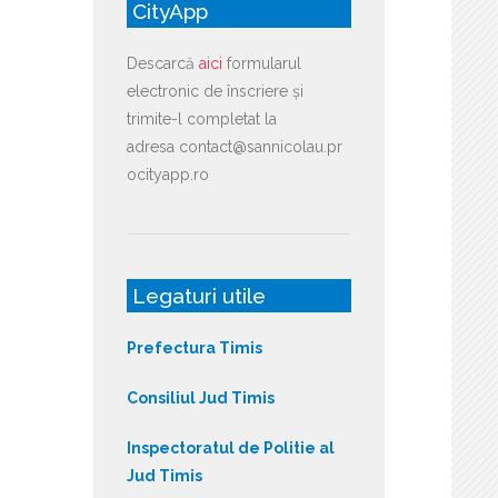
CityApp
Descarcă
aici
formularul
electronic de înscriere și
trimite-l completat la
adresa contact@sannicolau.pr
ocityapp.ro
Legaturi utile
Prefectura Timis
Consiliul Jud Timis
Inspectoratul de Politie al
Jud Timis