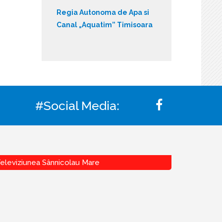
Regia Autonoma de Apa si
Canal „Aquatim” Timisoara
#Social Media:
eleviziunea Sânnicolau Mare