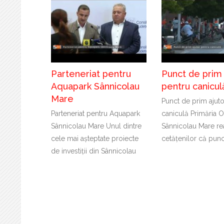
Parteneriat pentru
Punct de prim 
Aquapark Sânnicolau
pentru canicul
Mare
Punct de prim ajuto
Parteneriat pentru Aquapark
caniculă Primăria O
Sânnicolau Mare Unul dintre
Sânnicolau Mare re
cele mai așteptate proiecte
cetățenilor că punc
de investiții din Sânnicolau