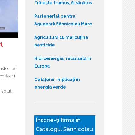
Trăiește frumos, fii sănătos
Parteneriat pentru
Aquapark Sânnicolau Mare
Agricultură cu mai puține
i,
pesticide
Hidroenergia, relansată în
Europa
ansformat
cetătorii
Cetățenii, implicați în
energia verde
soluții
Înscrie-ți firma în
Catalogul Sânnicolau