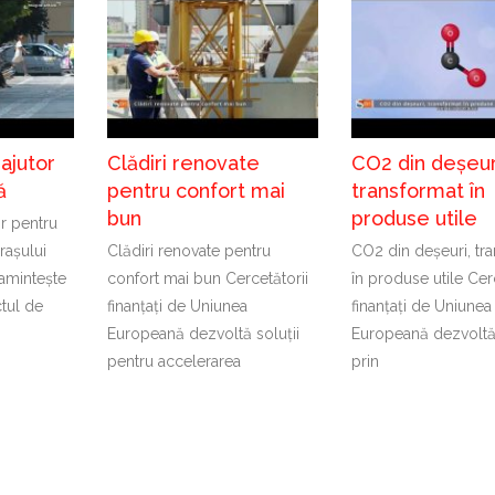
ajutor
Clădiri renovate
CO2 din deșeur
ă
pentru confort mai
transformat în
bun
produse utile
r pentru
rașului
Clădiri renovate pentru
CO2 din deșeuri, tr
amintește
confort mai bun Cercetătorii
în produse utile Cer
tul de
finanțați de Uniunea
finanțați de Uniunea
Europeană dezvoltă soluții
Europeană dezvoltă 
pentru accelerarea
prin