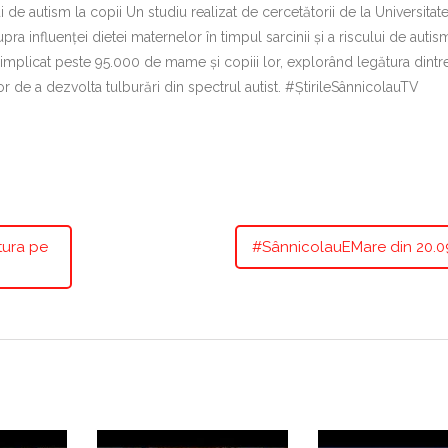
de autism la copii Un studiu realizat de cercetătorii de la Universitat
 influenței dietei maternelor în timpul sarcinii și a riscului de autism
 implicat peste 95.000 de mame și copiii lor, explorând legătura dintre
ilor de a dezvolta tulburări din spectrul autist. #ȘtirileSânnicolauTV
tura pe
#SânnicolauEMare din 20.0