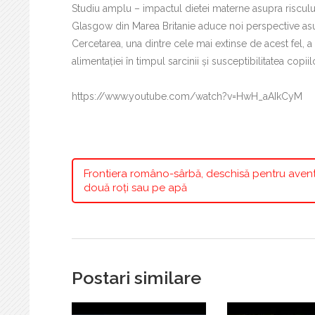
Studiu amplu – impactul dietei materne asupra riscului 
Glasgow din Marea Britanie aduce noi perspective asupra
Cercetarea, una dintre cele mai extinse de acest fel, a
alimentației în timpul sarcinii și susceptibilitatea copi
https://www.youtube.com/watch?v=HwH_aAIkCyM
Frontiera româno-sârbă, deschisă pentru aven
două roți sau pe apă
Postari similare