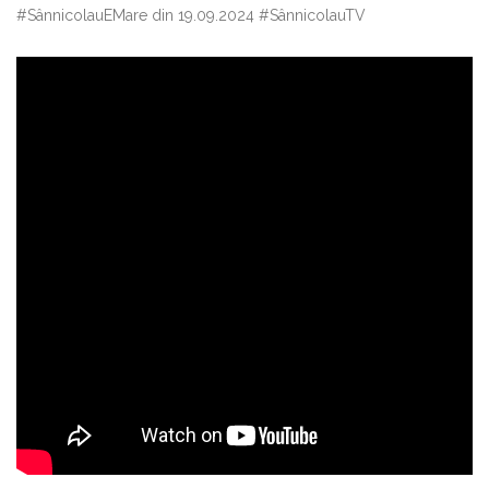
#SânnicolauEMare din 19.09.2024 #SânnicolauTV