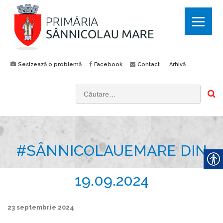
Sesizează o problemă
Facebook
Contact
Arhivă
C
a
u
t
#SÂNNICOLAUEMARE DIN
ă
d
u
19.09.2024
p
ă
23 septembrie 2024
: