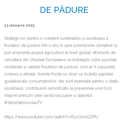
DE PĂDURE
13 ianuarie 2025
Strategii noi pentru o creștere sustenabilă și sănătoasă a
fructelor de pădure Într-o eră în care schimbările climatice își
pun amprenta asupra agriculturii la nivel global, eforturile de
cercetare din Uniunea Europeană se îndreaptă către sporirea
rezilienței și calității fructelor de pădure, cum ar fi căpșunile,
zmeura și afinele. Aceste fructe nu doar că încântă papilele
gustative ale consumatorilor, dar sunt esențiale pentru o dietă
sănătoasă, contribuind semnificativ la prevenirea unor boli
majore precum cele cardiovasculare și diabetul.
#ȘtirileSânnicolauTV
https://www.youtube.com/watch?v=RysGVivGOPU