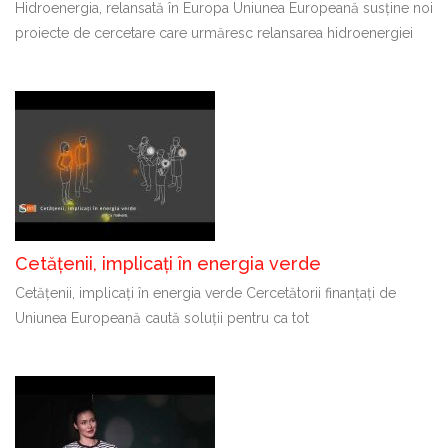
Hidroenergia, relansată în Europa Uniunea Europeană susține noi
proiecte de cercetare care urmăresc relansarea hidroenergiei
Cetățenii, implicați în energia verde
Cetățenii, implicați în energia verde Cercetătorii finanțați de
Uniunea Europeană caută soluții pentru ca tot