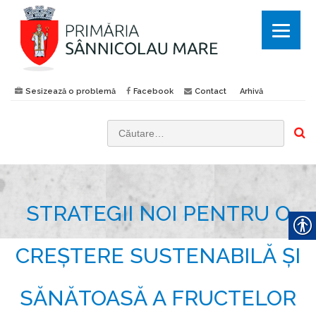
Sesizează o problemă
Facebook
Contact
Arhivă
C
a
u
t
STRATEGII NOI PENTRU O
ă
d
u
CREȘTERE SUSTENABILĂ ȘI
p
ă
SĂNĂTOASĂ A FRUCTELOR
: