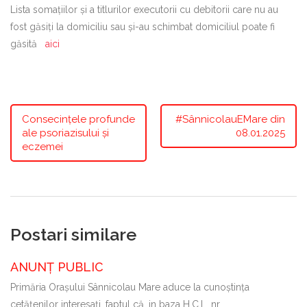
Lista somațiilor și a titlurilor executorii cu debitorii care nu au
fost găsiți la domiciliu sau și-au schimbat domiciliul poate fi
găsită
aici
Consecințele profunde
#SânnicolauEMare din
ale psoriazisului și
08.01.2025
eczemei
Postari similare
ANUNȚ PUBLIC
Primăria Oraşului Sânnicolau Mare aduce la cunoştinţa
cetăţenilor interesaţi, faptul că, in baza H.C.L. nr.