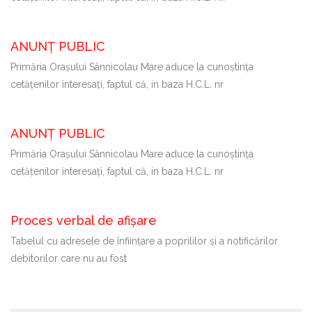
ANUNȚ PUBLIC
Primăria Oraşului Sânnicolau Mare aduce la cunoştinţa
cetăţenilor interesaţi, faptul că, in baza H.C.L. nr
ANUNȚ PUBLIC
Primăria Oraşului Sânnicolau Mare aduce la cunoştinţa
cetăţenilor interesaţi, faptul că, in baza H.C.L. nr
Proces verbal de afișare
Tabelul cu adresele de înființare a poprililor și a notificărilor
debitorilor care nu au fost