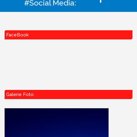
#Social Media:
FaceBook
Galerie Foto