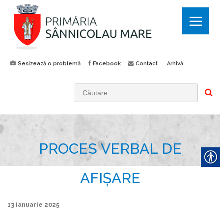
Sesizează o problemă
Facebook
Contact
Arhivă
C
a
u
t
PROCES VERBAL DE
ă
d
u
AFIȘARE
p
ă
13 ianuarie 2025
: