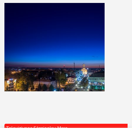
Televiziunea Sânnicolau Mare