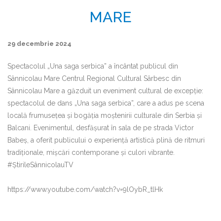
MARE
29 decembrie 2024
Spectacolul „Una saga serbica” a încântat publicul din
Sânnicolau Mare Centrul Regional Cultural Sârbesc din
Sânnicolau Mare a găzduit un eveniment cultural de excepție:
spectacolul de dans „Una saga serbica”, care a adus pe scena
locală frumusețea și bogăția moștenirii culturale din Serbia și
Balcani. Evenimentul, desfășurat în sala de pe strada Victor
Babeș, a oferit publicului o experiență artistică plină de ritmuri
tradiționale, mișcări contemporane și culori vibrante.
#ȘtirileSânnicolauTV
https://www.youtube.com/watch?v=9lOybR_tlHk