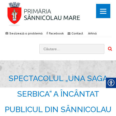
Sesizează o problemă
Facebook
Contact
Arhivă
C
a
u
t
SPECTACOLUL „UNA SAGA
ă
d
u
SERBICA” A ÎNCÂNTAT
p
ă
PUBLICUL DIN SÂNNICOLAU
: