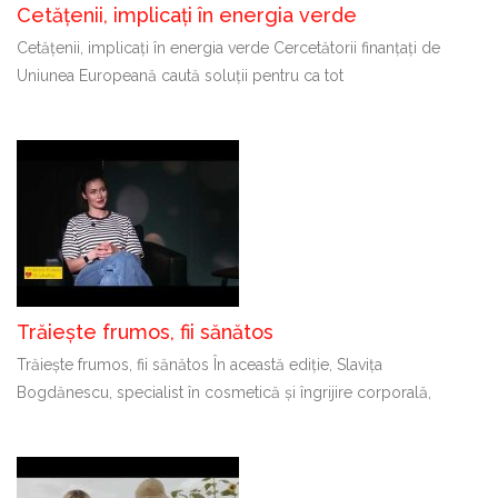
Cetățenii, implicați în energia verde
Cetățenii, implicați în energia verde Cercetătorii finanțați de
Uniunea Europeană caută soluții pentru ca tot
Trăiește frumos, fii sănătos
Trăiește frumos, fii sănătos În această ediție, Slavița
Bogdănescu, specialist în cosmetică și îngrijire corporală,