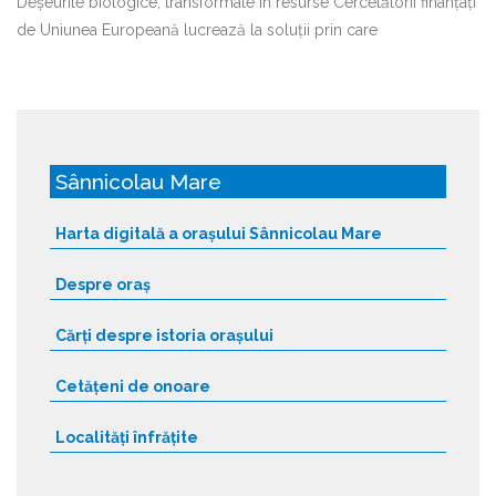
Deșeurile biologice, transformate în resurse Cercetătorii finanțați
de Uniunea Europeană lucrează la soluții prin care
Sânnicolau Mare
Harta digitală a orașului Sânnicolau Mare
Despre oraș
Cărți despre istoria orașului
Cetățeni de onoare
Localități înfrățite