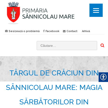
Sesizează o problemă
Facebook
Contact
Arhivă
C
a
u
t
TÂRGUL DE CRĂCIUN DIN
ă
d
u
SÂNNICOLAU MARE: MAGIA
p
ă
SĂRBĂTORILOR DIN
: