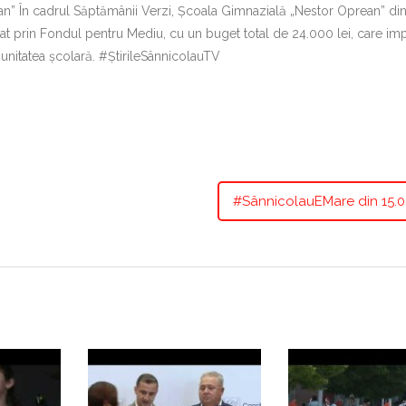
” În cadrul Săptămânii Verzi, Școala Gimnazială „Nestor Oprean” di
at prin Fondul pentru Mediu, cu un buget total de 24.000 lei, care im
omunitatea școlară. #ȘtirileSânnicolauTV
#SânnicolauEMare din 15.0