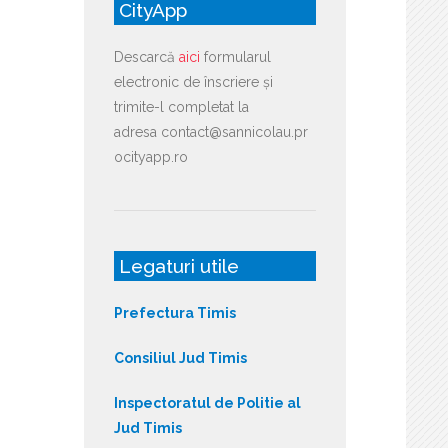
CityApp
Descarcă
aici
formularul
electronic de înscriere și
trimite-l completat la
adresa contact@sannicolau.pr
ocityapp.ro
Legaturi utile
Prefectura Timis
Consiliul Jud Timis
Inspectoratul de Politie al
Jud Timis