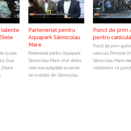
 talente
Parteneriat pentru
Punct de prim 
Zilele
Aquapark Sânnicolau
pentru canicul
Mare
Punct de prim ajuto
nte locale
Parteneriat pentru Aquapark
caniculă Primăria Or
lui Ziua
Sânnicolau Mare Unul dintre
Sânnicolau Mare rea
 Zilelor
cele mai așteptate proiecte
cetățenilor că punc
u
de investiții din Sânnicolau