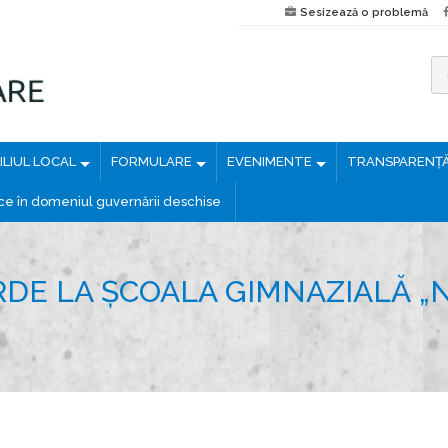
Sesizează o problemă
C
a
u
LIUL LOCAL
FORMULARE
EVENIMENTE
TRANSPARENȚ
t
ă
ice în domeniul guvernării deschise
d
u
p
DE LA ȘCOALA GIMNAZIALĂ „
ă
: