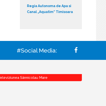
Regia Autonoma de Apa si
Canal „Aquatim” Timisoara
#Social Media:
eleviziunea Sânnicolau Mare