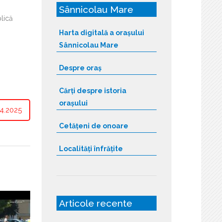
n
Sânnicolau Mare
plică
Harta digitală a orașului
Sânnicolau Mare
Despre oraș
Cărți despre istoria
orașului
4.2025
Cetățeni de onoare
Localități înfrățite
Articole recente