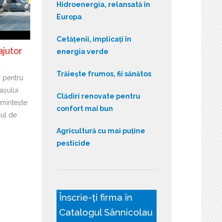
Hidroenergia, relansată în
Europa
Cetățenii, implicați în
ajutor
energia verde
ă
Trăiește frumos, fii sănătos
r pentru
așului
Clădiri renovate pentru
mintește
confort mai bun
tul de
Agricultură cu mai puține
pesticide
Înscrie-ți firma în
Catalogul Sânnicolau