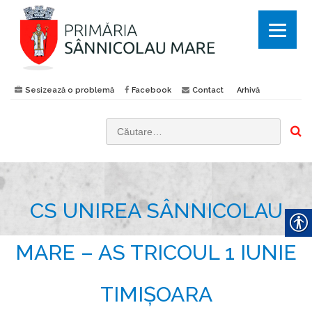
Sesizează o problemă
Facebook
Contact
Arhivă
C
a
u
t
CS UNIREA SÂNNICOLAU
ă
d
u
MARE – AS TRICOUL 1 IUNIE
p
ă
TIMIȘOARA
: