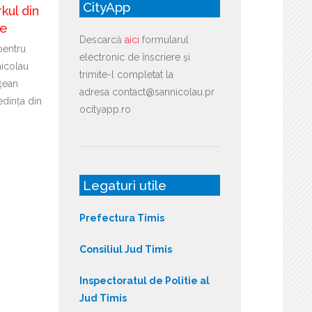
CityApp
kul din
re
Descarcă
aici
formularul
pentru
electronic de înscriere și
icolau
trimite-l completat la
țean
adresa contact@sannicolau.pr
edința din
ocityapp.ro
Legaturi utile
Prefectura Timis
Consiliul Jud Timis
Inspectoratul de Politie al
Jud Timis