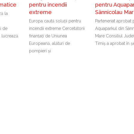
imatice
pentru incendii
pentru Aquapar
extreme
Sânnicolau Ma
ă la
Europa caută soluții pentru
Parteneriat aprobat 
ți de
incendii extreme Cercetătorii
Aquaparkul din Sânn
 lucrează
finanțați de Uniunea
Mare Consiliul Jude
Europeană, alături de
Timiș a aprobat în ș
pompieri și