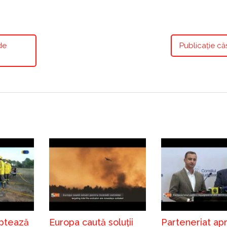
de
Publicație că
ptează
Europa caută soluții
Parteneriat ap