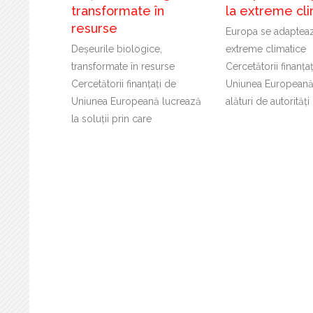
transformate în
la extreme cl
resurse
Europa se adapteaz
Deșeurile biologice,
extreme climatice
transformate în resurse
Cercetătorii finanța
Cercetătorii finanțați de
Uniunea Europeană
Uniunea Europeană lucrează
alături de autorități
la soluții prin care