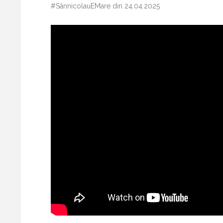
#SânnicolauEMare din 24.04.2025