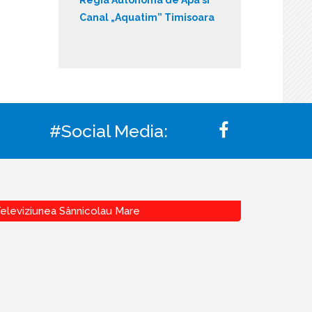
Canal „Aquatim” Timisoara
#Social Media:
eleviziunea Sânnicolau Mare