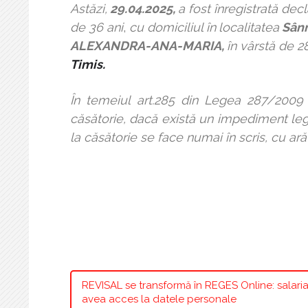
Astăzi,
29.04.2025,
a fost
î
nregistrată decl
de
36
ani
,
cu domiciliul în
localitatea
Sânn
ALEXANDRA-ANA-MARIA,
î
n
vârstă de 28
Timis.
În temeiul art.285 din Legea 287/2009 
căsătorie, dacă există un impediment legal
la căsătorie se face numai în scris, cu a
Ofiţer de
eCioca
REVISAL se transformă în REGES Online: salariaț
avea acces la datele personale