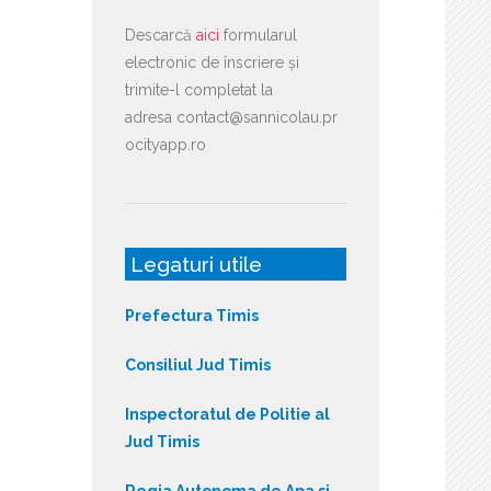
Descarcă
aici
formularul
electronic de înscriere și
trimite-l completat la
adresa contact@sannicolau.pr
ocityapp.ro
Legaturi utile
Prefectura Timis
Consiliul Jud Timis
Inspectoratul de Politie al
Jud Timis
Regia Autonoma de Apa si