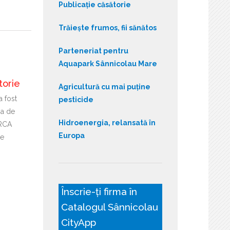
Publicație căsătorie
Trăiește frumos, fii sănătos
Parteneriat pentru
Aquapark Sânnicolau Mare
torie
Agricultură cu mai puține
a fost
pesticide
ia de
Hidroenergia, relansată în
ARCA
Europa
de
Înscrie-ți firma în
Catalogul Sânnicolau
CityApp