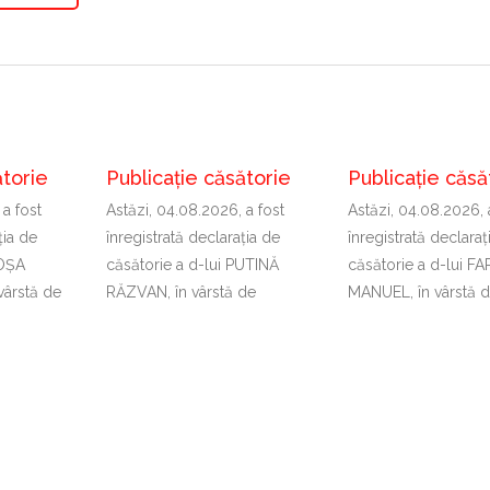
ătorie
Publicație căsătorie
Publicație căsă
 a fost
Astăzi, 04.08.2026, a fost
Astăzi, 04.08.2026, 
ţia de
înregistrată declaraţia de
înregistrată declaraţ
COȘA
căsătorie a d-lui PUTINĂ
căsătorie a d-lui F
vârstă de
RĂZVAN, în vârstă de
MANUEL, în vârstă 