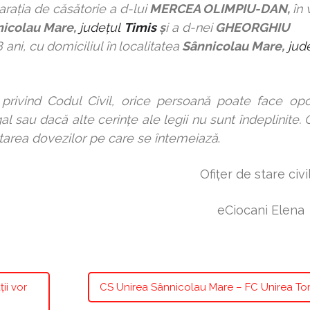
araţia de căsătorie a d-lui
MERCEA OLIMPIU-DAN,
în
v
icolau Mare,
județul
Timis
ş
i a d-n
ei
GHEORGHIU
 ani, cu
domiciliul în
localitatea
Sânnicolau Mare,
jud
privind Codul Civil, orice persoană poate face opoz
 sau dacă alte cerinţe ale legii nu sunt îndeplinite. 
rătarea dovezilor pe care se întemeiază
.
 stare civil
ni Elena
ii vor
CS Unirea Sânnicolau Mare – FC Unirea To