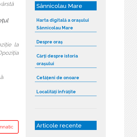
ârstă
Sânnicolau Mare
ețul
Harta digitală a orașului
Sânnicolau Mare
Despre oraș
iţie la
Opoziţia
Cărți despre istoria
orașului
ă
Cetățeni de onoare
Localități înfrățite
Articole recente
mnatic