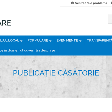
Sesizează o problemă
C
a
u
LIUL LOCAL
FORMULARE
EVENIMENTE
TRANSPARENȚ
t
ă
ice în domeniul guvernării deschise
d
u
p
PUBLICAȚIE CĂSĂTORIE
ă
: