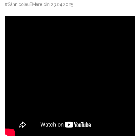
#SânnicolauEMare din 23.04.2025