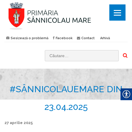
Sesizează o problemă
Facebook
Contact
Arhivă
C
a
u
t
#SÂNNICOLAUEMARE DIN
ă
d
u
23.04.2025
p
ă
27 aprilie 2025
: