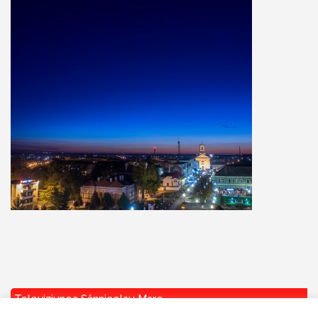
Televiziunea Sânnicolau Mare