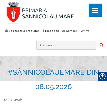
Sesizează o problemă
Facebook
Contact
Arhivă
C
a
u
t
#SÂNNICOLAUEMARE DIN
ă
d
u
08.05.2026
p
ă
17 mai 2026
: