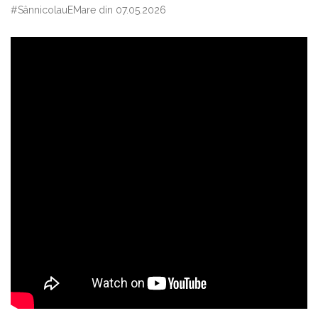
#SânnicolauEMare din 07.05.2026