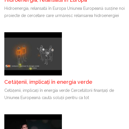
Hidroenergia, relansată în Europa Uniunea Europeană susține noi
proiecte de cercetare care urmăresc relansarea hidroenergiei
Cetățenii, implicați în energia verde
Cetățenii, implicați în energia verde Cercetătorii finanțați de
Uniunea Europeană caută soluții pentru ca tot