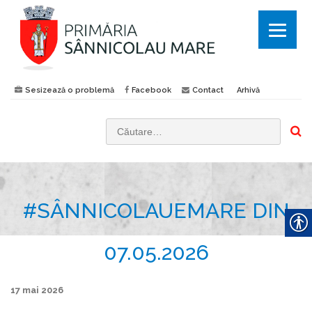
Sesizează o problemă
Facebook
Contact
Arhivă
C
a
u
t
#SÂNNICOLAUEMARE DIN
ă
d
u
07.05.2026
p
ă
17 mai 2026
: