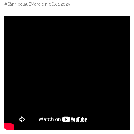
#SânnicolauEMare din 06.01.2025