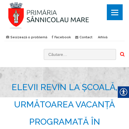
Sesizează o problemă
Facebook
Contact
Arhivă
C
a
u
t
ELEVII REVIN LA ȘCOALĂ,
ă
d
u
URMĂTOAREA VACANȚĂ
p
ă
PROGRAMATĂ ÎN
: