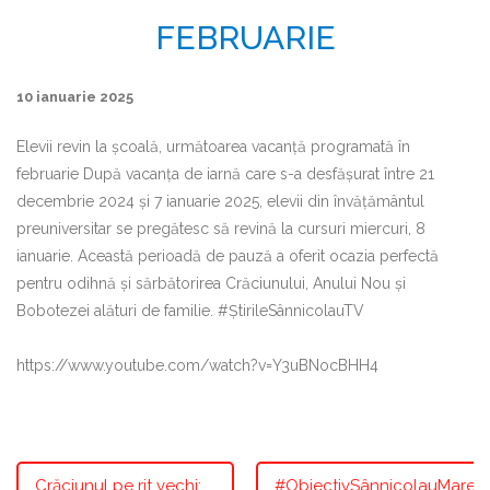
FEBRUARIE
10 ianuarie 2025
Elevii revin la școală, următoarea vacanță programată în
februarie După vacanța de iarnă care s-a desfășurat între 21
decembrie 2024 și 7 ianuarie 2025, elevii din învățământul
preuniversitar se pregătesc să revină la cursuri miercuri, 8
ianuarie. Această perioadă de pauză a oferit ocazia perfectă
pentru odihnă și sărbătorirea Crăciunului, Anului Nou și
Bobotezei alături de familie. #ȘtirileSânnicolauTV
https://www.youtube.com/watch?v=Y3uBNocBHH4
Crăciunul pe rit vechi:
#ObiectivSânnicolauMare