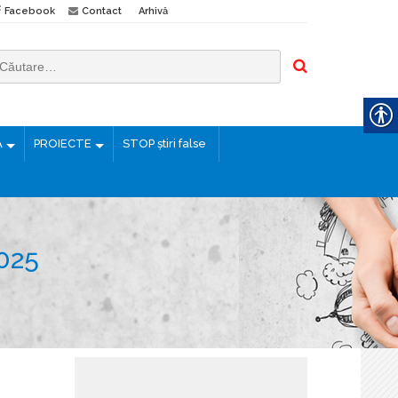
Facebook
Contact
Arhivă
Ă
PROIECTE
STOP știri false
025