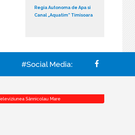
Regia Autonoma de Apa si
Canal „Aquatim” Timisoara
#Social Media:
eleviziunea Sânnicolau Mare