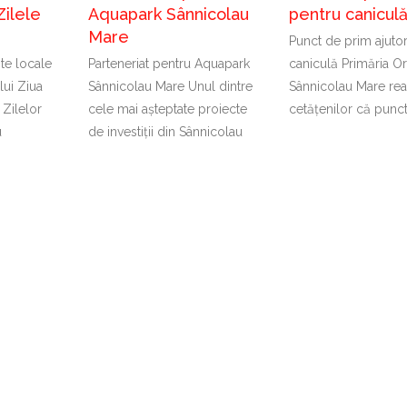
Zilele
Aquapark Sânnicolau
pentru canicul
Mare
Punct de prim ajuto
nte locale
Parteneriat pentru Aquapark
caniculă Primăria Or
lui Ziua
Sânnicolau Mare Unul dintre
Sânnicolau Mare rea
 Zilelor
cele mai așteptate proiecte
cetățenilor că punc
u
de investiții din Sânnicolau