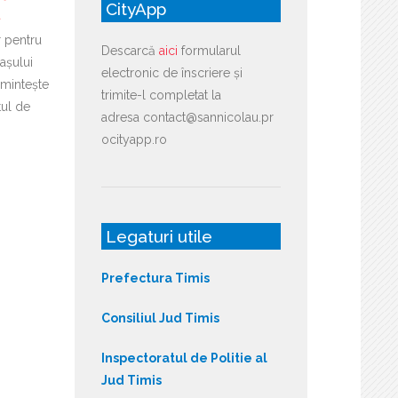
CityApp
ă
r pentru
Descarcă
aici
formularul
așului
electronic de înscriere și
mintește
trimite-l completat la
tul de
adresa contact@sannicolau.pr
ocityapp.ro
Legaturi utile
Prefectura Timis
Consiliul Jud Timis
Inspectoratul de Politie al
Jud Timis