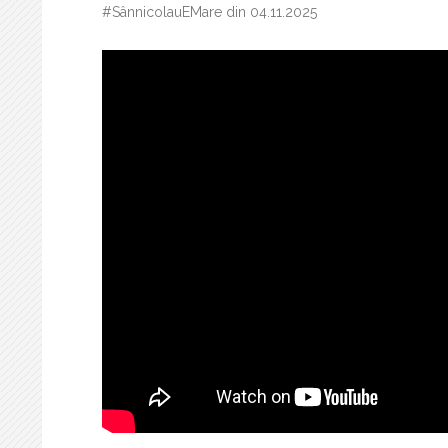
#SânnicolauEMare din 04.11.2025