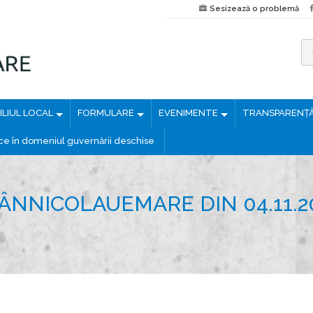
Sesizează o problemă
C
a
u
LIUL LOCAL
FORMULARE
EVENIMENTE
TRANSPARENȚ
t
ă
ice în domeniul guvernării deschise
d
u
p
ÂNNICOLAUEMARE DIN 04.11.2
ă
: