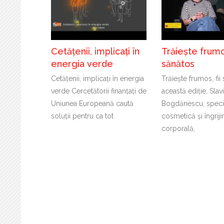
Cetățenii, implicați în
Trăiește frumos
energia verde
sănătos
Cetățenii, implicați în energia
Trăiește frumos, fii
verde Cercetătorii finanțați de
această ediție, Slav
Uniunea Europeană caută
Bogdănescu, specia
soluții pentru ca tot
cosmetică și îngriji
corporală,