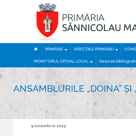
PRIMĂRIE
DIRECȚIILE PRIMĂRIEI
CONSI
MONITORUL OFICIAL LOCAL
Resurse bibliograf
ANSAMBLURILE „DOINA” ȘI 
9 noiembrie 2025