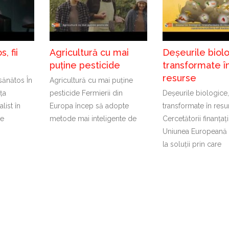
, fii
Agricultură cu mai
Deșeurile biolo
puține pesticide
transformate î
resurse
 sănătos În
Agricultură cu mai puține
ița
pesticide Fermierii din
Deșeurile biologice,
list în
Europa încep să adopte
transformate în resu
re
metode mai inteligente de
Cercetătorii finanțaț
Uniunea Europeană 
la soluții prin care