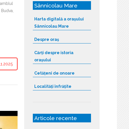
samblul
Sânnicolau Mare
n Budva,
Harta digitală a orașului
Sânnicolau Mare
Despre oraș
Cărți despre istoria
orașului
1.2025
Cetățeni de onoare
Localități înfrățite
Articole recente