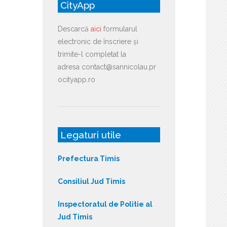
CityApp
Descarcă
aici
formularul
electronic de înscriere și
trimite-l completat la
adresa contact@sannicolau.pr
ocityapp.ro
Legaturi utile
Prefectura Timis
Consiliul Jud Timis
Inspectoratul de Politie al
Jud Timis