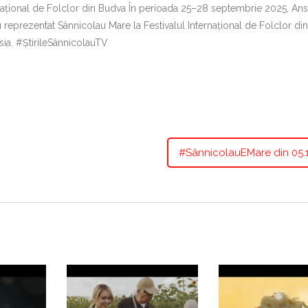
ternațional de Folclor din Budva În perioada 25–28 septembrie 2025, An
 reprezentat Sânnicolau Mare la Festivalul Internațional de Folclor di
sia. #ȘtirileSânnicolauTV
#SânnicolauEMare din 05.1