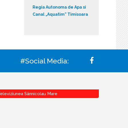
Regia Autonoma de Apa si
Canal „Aquatim” Timisoara
#Social Media:
eleviziunea Sânnicolau Mare