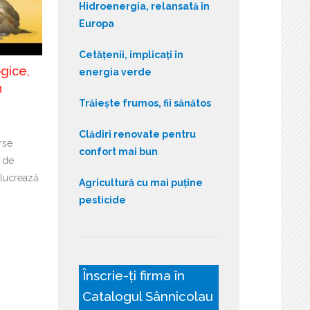
Hidroenergia, relansată în
Europa
Cetățenii, implicați în
gice,
energia verde
n
Trăiește frumos, fii sănătos
Clădiri renovate pentru
rse
confort mai bun
i de
lucrează
Agricultură cu mai puține
pesticide
Înscrie-ți firma în
Catalogul Sânnicolau