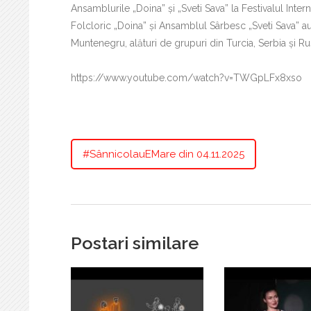
Ansamblurile „Doina” și „Sveti Sava” la Festivalul In
Folcloric „Doina” și Ansamblul Sârbesc „Sveti Sava” au
Muntenegru, alături de grupuri din Turcia, Serbia și Ru
https://www.youtube.com/watch?v=TWGpLFx8xso
#SânnicolauEMare din 04.11.2025
Postari similare