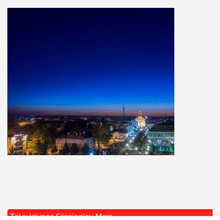
Televiziunea Sânnicolau Mare