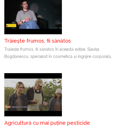
Trăiește frumos, fii sănătos
Trăiește frumos, fii sănătos În această ediție, Slavița
Bogdănescu, specialist în cosmetică și îngrijire corporală,
Agricultură cu mai puține pesticide