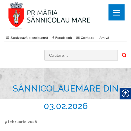
Sesizează o problemă
Facebook
Contact
Arhivă
C
a
u
t
SÂNNICOLAUEMARE DIN
ă
d
u
03.02.2026
p
ă
9 februarie 2026
: