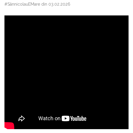
#SânnicolauEMare din 03.02.2026