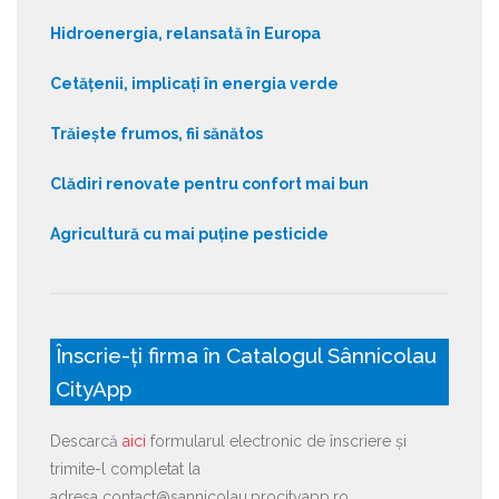
Hidroenergia, relansată în Europa
Cetățenii, implicați în energia verde
Trăiește frumos, fii sănătos
Clădiri renovate pentru confort mai bun
Agricultură cu mai puține pesticide
Înscrie-ți firma în Catalogul Sânnicolau
CityApp
Descarcă
aici
formularul electronic de înscriere și
trimite-l completat la
adresa contact@sannicolau.procityapp.ro