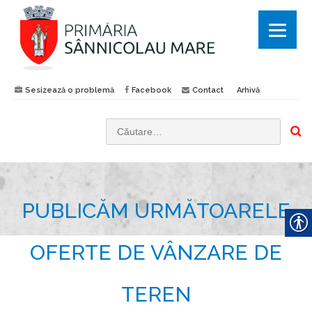
Sesizează o problemă
Facebook
Contact
Arhivă
C
a
u
t
PUBLICĂM URMĂTOARELE
ă
d
u
OFERTE DE VÂNZARE DE
p
ă
TEREN
: