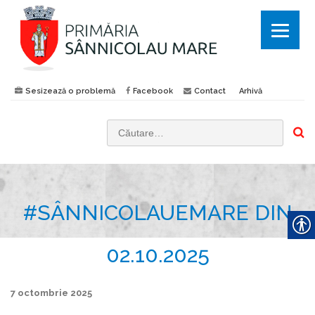
Sesizează o problemă
Facebook
Contact
Arhivă
C
a
u
t
#SÂNNICOLAUEMARE DIN
ă
d
u
02.10.2025
p
ă
7 octombrie 2025
: