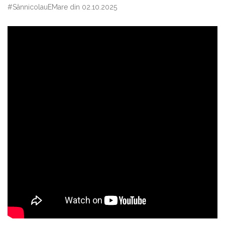
#SânnicolauEMare din 02.10.2025