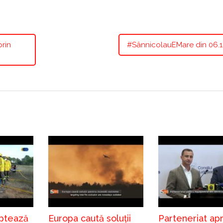
prin
#SânnicolauEMare din 06.1
ptează
Europa caută soluții
Parteneriat ap