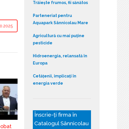
Trăiește frumos, fii sănătos
Parteneriat pentru
Aquapark Sânnicolau Mare
0.2025
Agricultură cu mai puține
pesticide
Hidroenergia, relansată în
Europa
Cetățenii, implicați în
energia verde
Înscrie-ți firma în
Catalogul Sânnicolau
robat