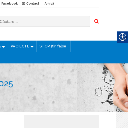
Facebook
Contact
Arhivă
Ă
PROIECTE
STOP știri false
025