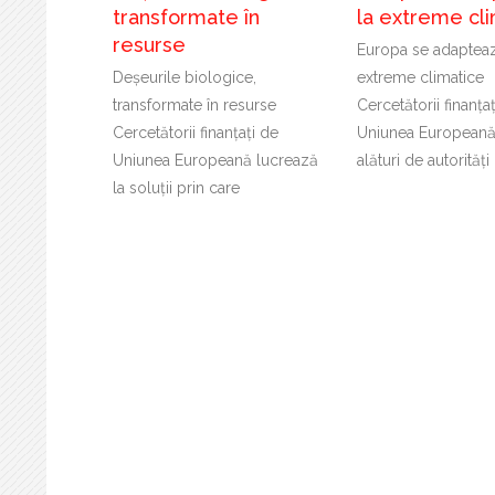
transformate în
la extreme cl
resurse
Europa se adapteaz
Deșeurile biologice,
extreme climatice
transformate în resurse
Cercetătorii finanța
Cercetătorii finanțați de
Uniunea Europeană
Uniunea Europeană lucrează
alături de autorități
la soluții prin care