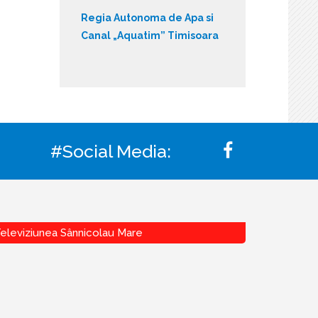
Regia Autonoma de Apa si
Canal „Aquatim” Timisoara
#Social Media:
eleviziunea Sânnicolau Mare