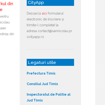
CityApp
kul din
re
Descarcă
aici
formularul
pentru
electronic de înscriere și
icolau
trimite-l completat la
țean
adresa contact@sannicolau.pr
edința din
ocityapp.ro
Legaturi utile
Prefectura Timis
Consiliul Jud Timis
Inspectoratul de Politie al
Jud Timis