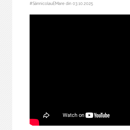
#SânnicolauEMare din 03.10.2025