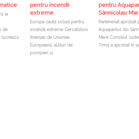
imatice
pentru incendii
pentru Aquapar
extreme
Sânnicolau Ma
ă la
Europa caută soluții pentru
Parteneriat aprobat 
ți de
incendii extreme Cercetătorii
Aquaparkul din Sânn
 lucrează
finanțați de Uniunea
Mare Consiliul Jude
Europeană, alături de
Timiș a aprobat în ș
pompieri și