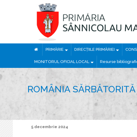
PRIMĂRIE
DIRECȚIILE PRIMĂRIEI
CONSI
MONITORUL OFICIAL LOCAL
Resurse bibliograf
ROMÂNIA SĂRBĂTORITĂ 
5 decembrie 2024