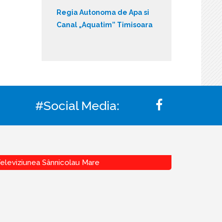
Regia Autonoma de Apa si
Canal „Aquatim” Timisoara
#Social Media:
eleviziunea Sânnicolau Mare