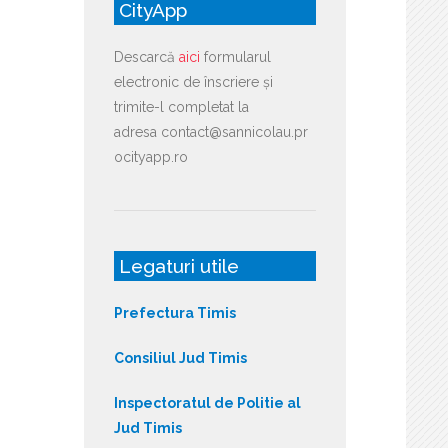
CityApp
Descarcă
aici
formularul
electronic de înscriere și
trimite-l completat la
adresa contact@sannicolau.pr
ocityapp.ro
Legaturi utile
Prefectura Timis
Consiliul Jud Timis
Inspectoratul de Politie al
Jud Timis