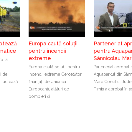
ptează
Europa caută soluții
Parteneriat ap
imatice
pentru incendii
pentru Aquapar
extreme
Sânnicolau Ma
ă la
Europa caută soluții pentru
Parteneriat aprobat 
ți de
incendii extreme Cercetătorii
Aquaparkul din Sânn
 lucrează
finanțați de Uniunea
Mare Consiliul Jude
Europeană, alături de
Timiș a aprobat în ș
pompieri și