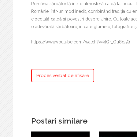
România sărbătorită într-o atmosferă caldă la Liceul T
României într-un mod inedit, combinând tradiția cu entuz
ciocolată caldă și povestiri despre Unire. Cu toate ac
o adevărată sărbătoare, în care glumele, fotografiile ș
https://www.youtube.com/watch?v=klQr_Ou8d5Q
Proces verbal de afișare
Postari similare