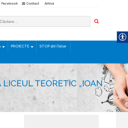
Facebook
Contact
Arhivă
Ă
PROIECTE
STOP știri false
LICEUL TEORETIC „IOAN