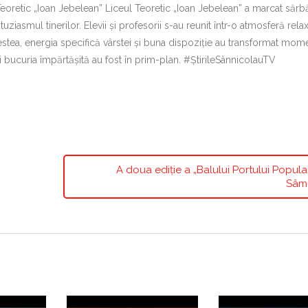
eoretic „Ioan Jebelean” Liceul Teoretic „Ioan Jebelean” a marcat sărb
iasmul tinerilor. Elevii și profesorii s-au reunit într-o atmosferă relax
estea, energia specifică vârstei și buna dispoziție au transformat mome
i bucuria împărtășită au fost în prim-plan. #ȘtirileSânnicolauTV
A doua ediție a „Balului Portului Popula
Sâmi