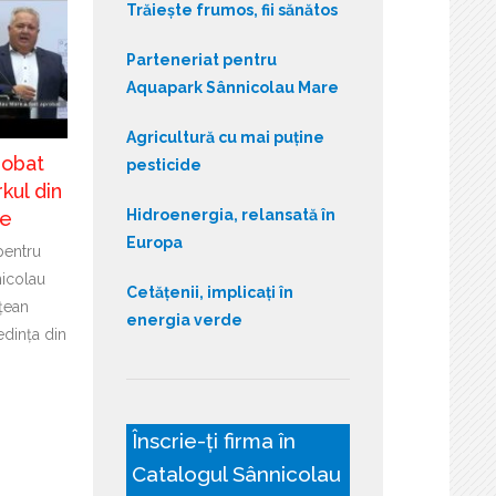
Trăiește frumos, fii sănătos
Parteneriat pentru
Aquapark Sânnicolau Mare
Agricultură cu mai puține
robat
pesticide
kul din
Hidroenergia, relansată în
re
Europa
pentru
icolau
Cetățenii, implicați în
țean
energia verde
edința din
Înscrie-ți firma în
Catalogul Sânnicolau