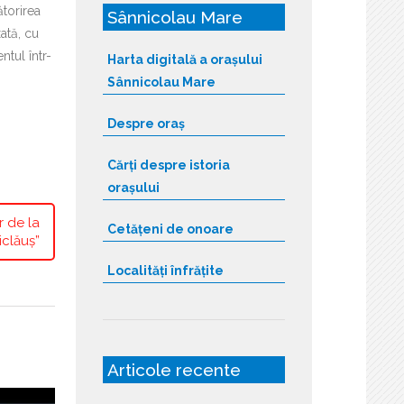
ătorirea
Sânnicolau Mare
ată, cu
ntul într-
Harta digitală a orașului
Sânnicolau Mare
Despre oraș
Cărți despre istoria
orașului
r de la
Cetățeni de onoare
clăuș”
Localități înfrățite
Articole recente