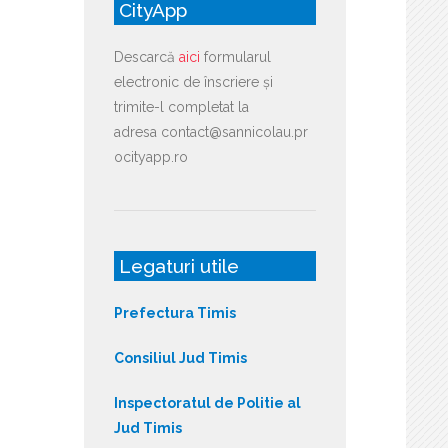
CityApp
Descarcă
aici
formularul
electronic de înscriere și
trimite-l completat la
adresa contact@sannicolau.pr
ocityapp.ro
Legaturi utile
Prefectura Timis
Consiliul Jud Timis
Inspectoratul de Politie al
Jud Timis