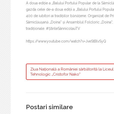
A doua ediție a „Balului Portului Popular de la Sâmic
gazda celei de-a doua ediții a „Balului Portului Popu
400 de iubitori ai tradițiilor bănățene. Organizat de 
Sâmiclăușană „Doina” și Ansamblul Folcloric „Doina”, 
tradiționale. #ȘtirileSânnicolauTV
https://www.youtube.com/watch?v=JveStBlvSyQ
Ziua Națională a României sărbătorită la Liceul
Tehnologic „Cristofor Nako”
Postari similare