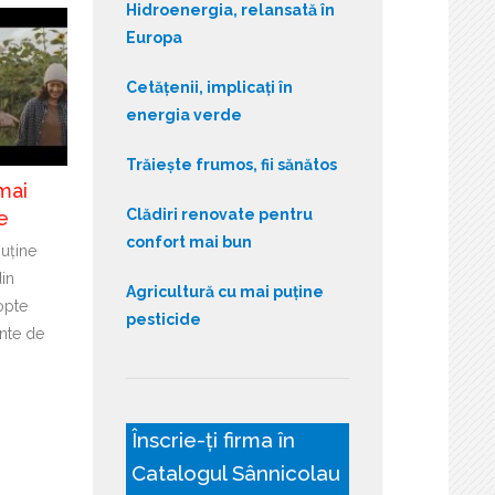
Hidroenergia, relansată în
Europa
Cetățenii, implicați în
energia verde
Trăiește frumos, fii sănătos
mai
Clădiri renovate pentru
e
confort mai bun
puține
din
Agricultură cu mai puține
opte
pesticide
nte de
Înscrie-ți firma în
Catalogul Sânnicolau