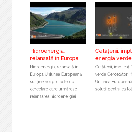
Hidroenergia,
Cetățenii, impli
relansată în Europa
energia verde
Hidroenergia, relansată în
Cetățenii, implicați
Europa Uniunea Europeană
verde Cercetătorii f
susține noi proiecte de
Uniunea Europeană
cercetare care urmăresc
soluții pentru ca to
relansarea hidroenergiei