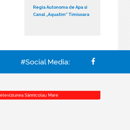
Regia Autonoma de Apa si
Canal „Aquatim” Timisoara
#Social Media:
eleviziunea Sânnicolau Mare