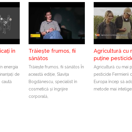
cați în
Trăiește frumos, fii
Agricultură cu 
sănătos
puține pesticid
 în energia
Trăiește frumos, fii sănătos În
Agricultură cu mai 
inanțați de
această ediție, Slavița
pesticide Fermierii 
 caută
Bogdănescu, specialist în
Europa încep să ad
t
cosmetică și îngrijire
metode mai intelige
corporală,