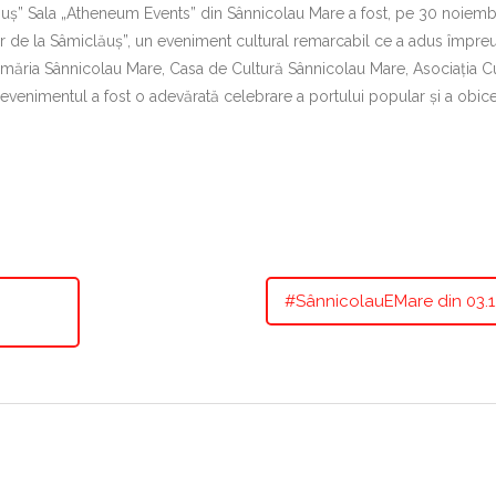
lăuș” Sala „Atheneum Events” din Sânnicolau Mare a fost, pe 30 noiemb
lar de la Sâmiclăuș”, un eveniment cultural remarcabil ce a adus împre
Primăria Sânnicolau Mare, Casa de Cultură Sânnicolau Mare, Asociația C
evenimentul a fost o adevărată celebrare a portului popular și a obice
#SânnicolauEMare din 03.1