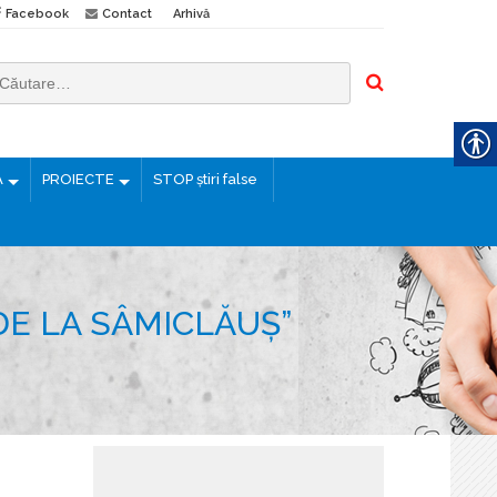
Facebook
Contact
Arhivă
Ă
PROIECTE
STOP știri false
DE LA SÂMICLĂUȘ”