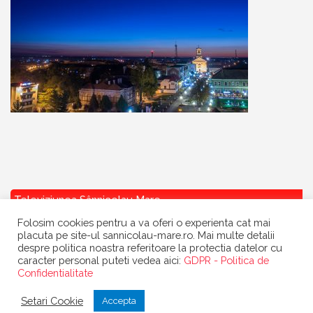
Televiziunea Sânnicolau Mare
Folosim cookies pentru a va oferi o experienta cat mai
placuta pe site-ul sannicolau-mare.ro. Mai multe detalii
despre politica noastra referitoare la protectia datelor cu
caracter personal puteti vedea aici:
GDPR - Politica de
Confidentialitate
Copyright
Primaria Sannicolau Mare
| portal realizat de
Dow Media
|
Setari Cookie
Accepta
gazduit de
BanatHost.ro