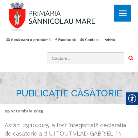
Sesizează o problemă
Facebook
Contact
Arhivă
C
a
u
t
PUBLICAȚIE CĂSĂTORIE
ă
d
u
29 octombrie 2025
p
ă
Astăzi, 29.10.2025, a fost înregistrată declaraţia
:
de căsătorie a d-lui TOUT VLAD-GABRIEL, în