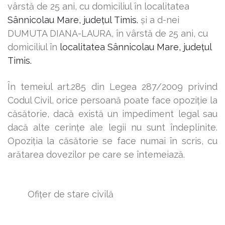
vârstă de 25 ani, cu domiciliul în localitatea
Sânnicolau Mare, județul
Timis
.
şi a d-nei
DUMUTA DIANA-LAURA,
î
n vârstă de 25 ani, cu
domiciliul în
localitatea
Sânnicolau Mare, județul
Timis
.
În temeiul art.285 din Legea 287/2009 privind
Codul Civil, orice persoană poate face opoziţie la
căsătorie, dacă există un impediment legal sau
dacă alte cerinţe ale legii nu sunt îndeplinite.
Opoziţia la căsătorie se face numai în scris, cu
arătarea dovezilor pe care se întemeiază.
Ofiţer de stare civilă